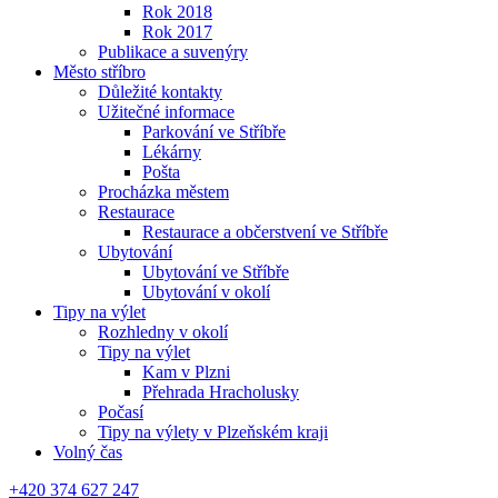
Rok 2018
Rok 2017
Publikace a suvenýry
Město stříbro
Důležité kontakty
Užitečné informace
Parkování ve Stříbře
Lékárny
Pošta
Procházka městem
Restaurace
Restaurace a občerstvení ve Stříbře
Ubytování
Ubytování ve Stříbře
Ubytování v okolí
Tipy na výlet
Rozhledny v okolí
Tipy na výlet
Kam v Plzni
Přehrada Hracholusky
Počasí
Tipy na výlety v Plzeňském kraji
Volný čas
+420 374 627 247