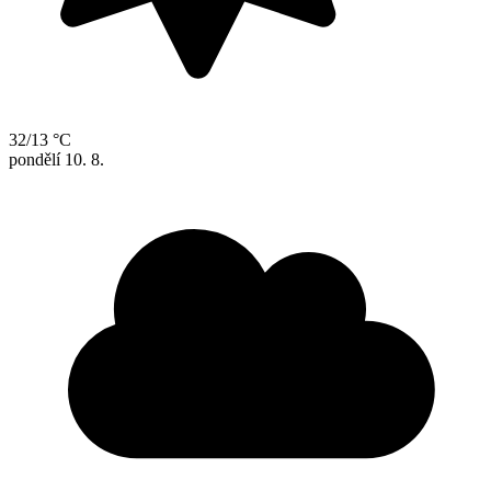
32/13 °C
pondělí
10. 8.