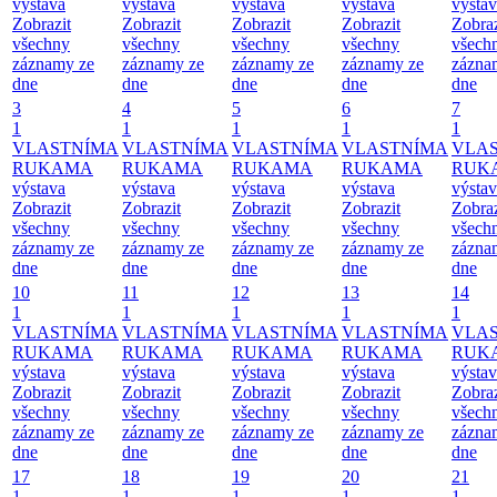
výstava
výstava
výstava
výstava
výsta
Zobrazit
Zobrazit
Zobrazit
Zobrazit
Zobraz
všechny
všechny
všechny
všechny
všech
záznamy ze
záznamy ze
záznamy ze
záznamy ze
zázna
dne
dne
dne
dne
dne
3
4
5
6
7
1
1
1
1
1
VLASTNÍMA
VLASTNÍMA
VLASTNÍMA
VLASTNÍMA
VLA
RUKAMA
RUKAMA
RUKAMA
RUKAMA
RUK
výstava
výstava
výstava
výstava
výsta
Zobrazit
Zobrazit
Zobrazit
Zobrazit
Zobraz
všechny
všechny
všechny
všechny
všech
záznamy ze
záznamy ze
záznamy ze
záznamy ze
zázna
dne
dne
dne
dne
dne
10
11
12
13
14
1
1
1
1
1
VLASTNÍMA
VLASTNÍMA
VLASTNÍMA
VLASTNÍMA
VLA
RUKAMA
RUKAMA
RUKAMA
RUKAMA
RUK
výstava
výstava
výstava
výstava
výsta
Zobrazit
Zobrazit
Zobrazit
Zobrazit
Zobraz
všechny
všechny
všechny
všechny
všech
záznamy ze
záznamy ze
záznamy ze
záznamy ze
zázna
dne
dne
dne
dne
dne
17
18
19
20
21
1
1
1
1
1