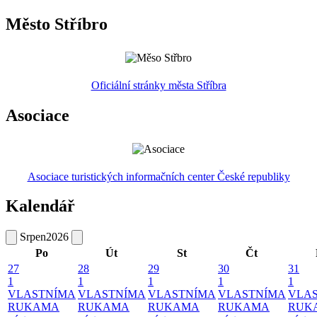
Město Stříbro
Oficiální stránky města Stříbra
Asociace
Asociace turistických informačních center České republiky
Kalendář
Srpen
2026
Po
Út
St
Čt
27
28
29
30
31
1
1
1
1
1
VLASTNÍMA
VLASTNÍMA
VLASTNÍMA
VLASTNÍMA
VLA
RUKAMA
RUKAMA
RUKAMA
RUKAMA
RUK