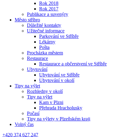
Rok 2018
Rok 2017
Publikace a suvenýry
Město stříbro
Důležité kontakty
Užitečné informace
Parkování ve Stříbře
Lékárny
Pošta
Procházka městem
Restaurace
Restaurace a občerstvení ve Stříbře
Ubytování
Ubytování ve Stříbře
Ubytování v okolí
Tipy na výlet
Rozhledny v okolí
Tipy na výlet
Kam v Plzni
Přehrada Hracholusky
Počasí
Tipy na výlety v Plzeňském kraji
Volný čas
+420 374 627 247