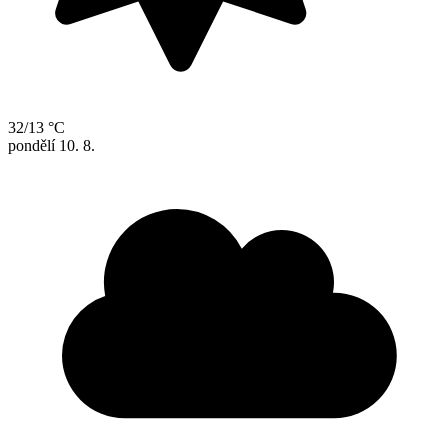
32/13 °C
pondělí
10. 8.