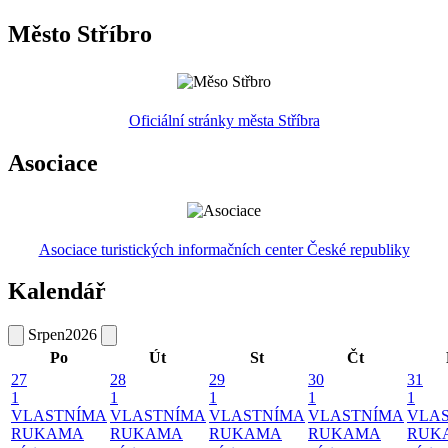
Město Stříbro
Oficiální stránky města Stříbra
Asociace
Asociace turistických informačních center České republiky
Kalendář
Srpen
2026
Po
Út
St
Čt
27
28
29
30
31
1
1
1
1
1
VLASTNÍMA
VLASTNÍMA
VLASTNÍMA
VLASTNÍMA
VLA
RUKAMA
RUKAMA
RUKAMA
RUKAMA
RUK