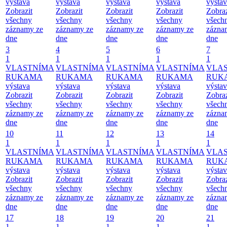
výstava
výstava
výstava
výstava
výsta
Zobrazit
Zobrazit
Zobrazit
Zobrazit
Zobraz
všechny
všechny
všechny
všechny
všech
záznamy ze
záznamy ze
záznamy ze
záznamy ze
zázna
dne
dne
dne
dne
dne
3
4
5
6
7
1
1
1
1
1
VLASTNÍMA
VLASTNÍMA
VLASTNÍMA
VLASTNÍMA
VLA
RUKAMA
RUKAMA
RUKAMA
RUKAMA
RUK
výstava
výstava
výstava
výstava
výsta
Zobrazit
Zobrazit
Zobrazit
Zobrazit
Zobraz
všechny
všechny
všechny
všechny
všech
záznamy ze
záznamy ze
záznamy ze
záznamy ze
zázna
dne
dne
dne
dne
dne
10
11
12
13
14
1
1
1
1
1
VLASTNÍMA
VLASTNÍMA
VLASTNÍMA
VLASTNÍMA
VLA
RUKAMA
RUKAMA
RUKAMA
RUKAMA
RUK
výstava
výstava
výstava
výstava
výsta
Zobrazit
Zobrazit
Zobrazit
Zobrazit
Zobraz
všechny
všechny
všechny
všechny
všech
záznamy ze
záznamy ze
záznamy ze
záznamy ze
zázna
dne
dne
dne
dne
dne
17
18
19
20
21
1
1
1
1
1