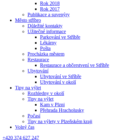
Rok 2018
Rok 2017
Publikace a suvenýry
Město stříbro
Důležité kontakty
Užitečné informace
Parkování ve Stříbře
Lékárny
Pošta
Procházka městem
Restaurace
Restaurace a občerstvení ve Stříbře
Ubytování
Ubytování ve Stříbře
Ubytování v okolí
Tipy na výlet
Rozhledny v okolí
Tipy na výlet
Kam v Plzni
Přehrada Hracholusky
Počasí
Tipy na výlety v Plzeňském kraji
Volný čas
+420 374 627 247