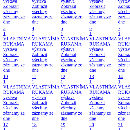
výstava
výstava
výstava
výstava
výsta
Zobrazit
Zobrazit
Zobrazit
Zobrazit
Zobraz
všechny
všechny
všechny
všechny
všech
záznamy ze
záznamy ze
záznamy ze
záznamy ze
zázna
dne
dne
dne
dne
dne
3
4
5
6
7
1
1
1
1
1
VLASTNÍMA
VLASTNÍMA
VLASTNÍMA
VLASTNÍMA
VLA
RUKAMA
RUKAMA
RUKAMA
RUKAMA
RUK
výstava
výstava
výstava
výstava
výsta
Zobrazit
Zobrazit
Zobrazit
Zobrazit
Zobraz
všechny
všechny
všechny
všechny
všech
záznamy ze
záznamy ze
záznamy ze
záznamy ze
zázna
dne
dne
dne
dne
dne
10
11
12
13
14
1
1
1
1
1
VLASTNÍMA
VLASTNÍMA
VLASTNÍMA
VLASTNÍMA
VLA
RUKAMA
RUKAMA
RUKAMA
RUKAMA
RUK
výstava
výstava
výstava
výstava
výsta
Zobrazit
Zobrazit
Zobrazit
Zobrazit
Zobraz
všechny
všechny
všechny
všechny
všech
záznamy ze
záznamy ze
záznamy ze
záznamy ze
zázna
dne
dne
dne
dne
dne
17
18
19
20
21
1
1
1
1
1