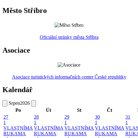
Město Stříbro
Oficiální stránky města Stříbra
Asociace
Asociace turistických informačních center České republiky
Kalendář
Srpen
2026
Po
Út
St
Čt
27
28
29
30
31
1
1
1
1
1
VLASTNÍMA
VLASTNÍMA
VLASTNÍMA
VLASTNÍMA
VLA
RUKAMA
RUKAMA
RUKAMA
RUKAMA
RUK