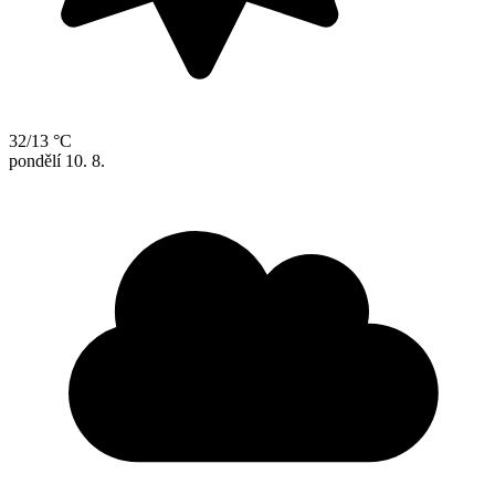
32/13 °C
pondělí
10. 8.