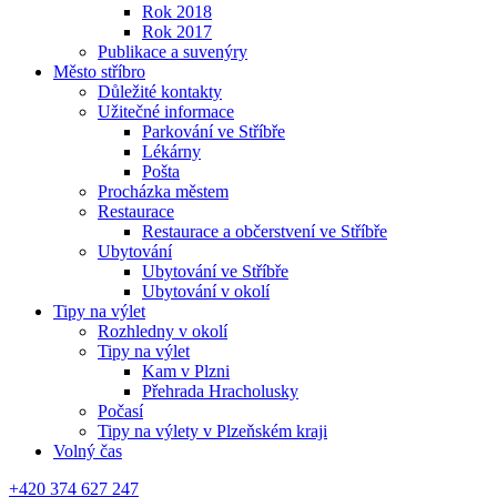
Rok 2018
Rok 2017
Publikace a suvenýry
Město stříbro
Důležité kontakty
Užitečné informace
Parkování ve Stříbře
Lékárny
Pošta
Procházka městem
Restaurace
Restaurace a občerstvení ve Stříbře
Ubytování
Ubytování ve Stříbře
Ubytování v okolí
Tipy na výlet
Rozhledny v okolí
Tipy na výlet
Kam v Plzni
Přehrada Hracholusky
Počasí
Tipy na výlety v Plzeňském kraji
Volný čas
+420 374 627 247