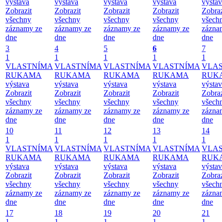
výstava
výstava
výstava
výstava
výsta
Zobrazit
Zobrazit
Zobrazit
Zobrazit
Zobraz
všechny
všechny
všechny
všechny
všech
záznamy ze
záznamy ze
záznamy ze
záznamy ze
zázna
dne
dne
dne
dne
dne
3
4
5
6
7
1
1
1
1
1
VLASTNÍMA
VLASTNÍMA
VLASTNÍMA
VLASTNÍMA
VLA
RUKAMA
RUKAMA
RUKAMA
RUKAMA
RUK
výstava
výstava
výstava
výstava
výsta
Zobrazit
Zobrazit
Zobrazit
Zobrazit
Zobraz
všechny
všechny
všechny
všechny
všech
záznamy ze
záznamy ze
záznamy ze
záznamy ze
zázna
dne
dne
dne
dne
dne
10
11
12
13
14
1
1
1
1
1
VLASTNÍMA
VLASTNÍMA
VLASTNÍMA
VLASTNÍMA
VLA
RUKAMA
RUKAMA
RUKAMA
RUKAMA
RUK
výstava
výstava
výstava
výstava
výsta
Zobrazit
Zobrazit
Zobrazit
Zobrazit
Zobraz
všechny
všechny
všechny
všechny
všech
záznamy ze
záznamy ze
záznamy ze
záznamy ze
zázna
dne
dne
dne
dne
dne
17
18
19
20
21
1
1
1
1
1