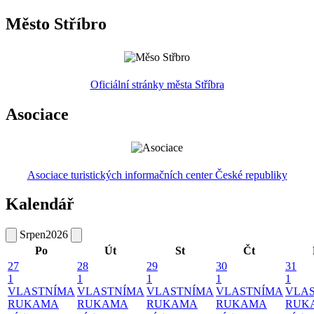
Město Stříbro
Oficiální stránky města Stříbra
Asociace
Asociace turistických informačních center České republiky
Kalendář
Srpen
2026
Po
Út
St
Čt
27
28
29
30
31
1
1
1
1
1
VLASTNÍMA
VLASTNÍMA
VLASTNÍMA
VLASTNÍMA
VLA
RUKAMA
RUKAMA
RUKAMA
RUKAMA
RUK