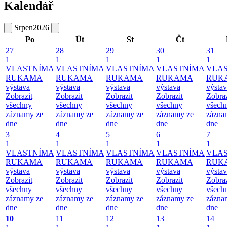
Kalendář
Srpen
2026
Po
Út
St
Čt
27
28
29
30
31
1
1
1
1
1
VLASTNÍMA
VLASTNÍMA
VLASTNÍMA
VLASTNÍMA
VLA
RUKAMA
RUKAMA
RUKAMA
RUKAMA
RUK
výstava
výstava
výstava
výstava
výsta
Zobrazit
Zobrazit
Zobrazit
Zobrazit
Zobraz
všechny
všechny
všechny
všechny
všech
záznamy ze
záznamy ze
záznamy ze
záznamy ze
zázna
dne
dne
dne
dne
dne
3
4
5
6
7
1
1
1
1
1
VLASTNÍMA
VLASTNÍMA
VLASTNÍMA
VLASTNÍMA
VLA
RUKAMA
RUKAMA
RUKAMA
RUKAMA
RUK
výstava
výstava
výstava
výstava
výsta
Zobrazit
Zobrazit
Zobrazit
Zobrazit
Zobraz
všechny
všechny
všechny
všechny
všech
záznamy ze
záznamy ze
záznamy ze
záznamy ze
zázna
dne
dne
dne
dne
dne
10
11
12
13
14