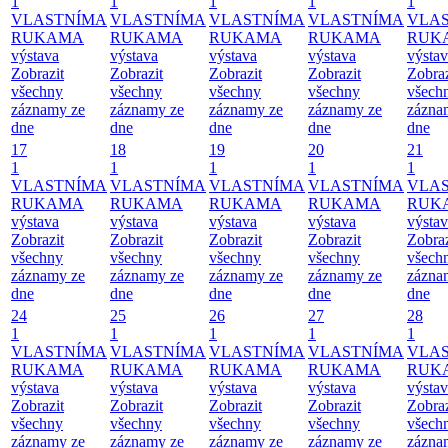
1
1
1
1
1
VLASTNÍMA
VLASTNÍMA
VLASTNÍMA
VLASTNÍMA
VLA
RUKAMA
RUKAMA
RUKAMA
RUKAMA
RUK
výstava
výstava
výstava
výstava
výsta
Zobrazit
Zobrazit
Zobrazit
Zobrazit
Zobraz
všechny
všechny
všechny
všechny
všech
záznamy ze
záznamy ze
záznamy ze
záznamy ze
zázna
dne
dne
dne
dne
dne
17
18
19
20
21
1
1
1
1
1
VLASTNÍMA
VLASTNÍMA
VLASTNÍMA
VLASTNÍMA
VLA
RUKAMA
RUKAMA
RUKAMA
RUKAMA
RUK
výstava
výstava
výstava
výstava
výsta
Zobrazit
Zobrazit
Zobrazit
Zobrazit
Zobraz
všechny
všechny
všechny
všechny
všech
záznamy ze
záznamy ze
záznamy ze
záznamy ze
zázna
dne
dne
dne
dne
dne
24
25
26
27
28
1
1
1
1
1
VLASTNÍMA
VLASTNÍMA
VLASTNÍMA
VLASTNÍMA
VLA
RUKAMA
RUKAMA
RUKAMA
RUKAMA
RUK
výstava
výstava
výstava
výstava
výsta
Zobrazit
Zobrazit
Zobrazit
Zobrazit
Zobraz
všechny
všechny
všechny
všechny
všech
záznamy ze
záznamy ze
záznamy ze
záznamy ze
zázna