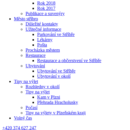
Rok 2018
Rok 2017
Publikace a suvenýry
Město stříbro
Důležité kontakty
Užitečné informace
Parkování ve Stříbře
Lékárny
Pošta
Procházka městem
Restaurace
Restaurace a občerstvení ve Stříbře
Ubytování
Ubytování ve Stříbře
Ubytování v okolí
Tipy na výlet
Rozhledny v okolí
Tipy na výlet
Kam v Plzni
Přehrada Hracholusky
Počasí
Tipy na výlety v Plzeňském kraji
Volný čas
+420 374 627 247