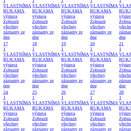
1
1
1
1
1
VLASTNÍMA
VLASTNÍMA
VLASTNÍMA
VLASTNÍMA
VLA
RUKAMA
RUKAMA
RUKAMA
RUKAMA
RUK
výstava
výstava
výstava
výstava
výsta
Zobrazit
Zobrazit
Zobrazit
Zobrazit
Zobraz
všechny
všechny
všechny
všechny
všech
záznamy ze
záznamy ze
záznamy ze
záznamy ze
zázna
dne
dne
dne
dne
dne
17
18
19
20
21
1
1
1
1
1
VLASTNÍMA
VLASTNÍMA
VLASTNÍMA
VLASTNÍMA
VLA
RUKAMA
RUKAMA
RUKAMA
RUKAMA
RUK
výstava
výstava
výstava
výstava
výsta
Zobrazit
Zobrazit
Zobrazit
Zobrazit
Zobraz
všechny
všechny
všechny
všechny
všech
záznamy ze
záznamy ze
záznamy ze
záznamy ze
zázna
dne
dne
dne
dne
dne
24
25
26
27
28
1
1
1
1
1
VLASTNÍMA
VLASTNÍMA
VLASTNÍMA
VLASTNÍMA
VLA
RUKAMA
RUKAMA
RUKAMA
RUKAMA
RUK
výstava
výstava
výstava
výstava
výsta
Zobrazit
Zobrazit
Zobrazit
Zobrazit
Zobraz
všechny
všechny
všechny
všechny
všech
záznamy ze
záznamy ze
záznamy ze
záznamy ze
zázna