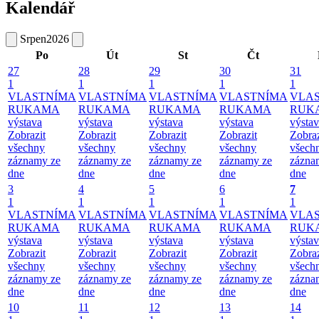
Kalendář
Srpen
2026
Po
Út
St
Čt
27
28
29
30
31
1
1
1
1
1
VLASTNÍMA
VLASTNÍMA
VLASTNÍMA
VLASTNÍMA
VLA
RUKAMA
RUKAMA
RUKAMA
RUKAMA
RUK
výstava
výstava
výstava
výstava
výsta
Zobrazit
Zobrazit
Zobrazit
Zobrazit
Zobraz
všechny
všechny
všechny
všechny
všech
záznamy ze
záznamy ze
záznamy ze
záznamy ze
zázna
dne
dne
dne
dne
dne
3
4
5
6
7
1
1
1
1
1
VLASTNÍMA
VLASTNÍMA
VLASTNÍMA
VLASTNÍMA
VLA
RUKAMA
RUKAMA
RUKAMA
RUKAMA
RUK
výstava
výstava
výstava
výstava
výsta
Zobrazit
Zobrazit
Zobrazit
Zobrazit
Zobraz
všechny
všechny
všechny
všechny
všech
záznamy ze
záznamy ze
záznamy ze
záznamy ze
zázna
dne
dne
dne
dne
dne
10
11
12
13
14