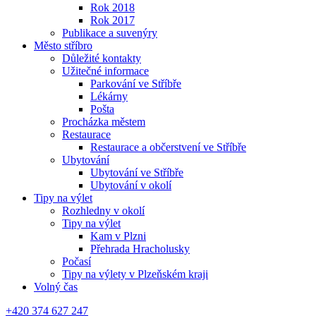
Rok 2018
Rok 2017
Publikace a suvenýry
Město stříbro
Důležité kontakty
Užitečné informace
Parkování ve Stříbře
Lékárny
Pošta
Procházka městem
Restaurace
Restaurace a občerstvení ve Stříbře
Ubytování
Ubytování ve Stříbře
Ubytování v okolí
Tipy na výlet
Rozhledny v okolí
Tipy na výlet
Kam v Plzni
Přehrada Hracholusky
Počasí
Tipy na výlety v Plzeňském kraji
Volný čas
+420 374 627 247