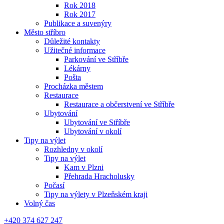
Rok 2018
Rok 2017
Publikace a suvenýry
Město stříbro
Důležité kontakty
Užitečné informace
Parkování ve Stříbře
Lékárny
Pošta
Procházka městem
Restaurace
Restaurace a občerstvení ve Stříbře
Ubytování
Ubytování ve Stříbře
Ubytování v okolí
Tipy na výlet
Rozhledny v okolí
Tipy na výlet
Kam v Plzni
Přehrada Hracholusky
Počasí
Tipy na výlety v Plzeňském kraji
Volný čas
+420 374 627 247