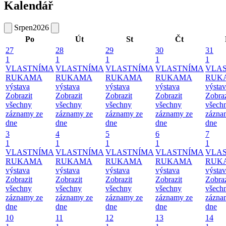
Kalendář
Srpen
2026
Po
Út
St
Čt
27
28
29
30
31
1
1
1
1
1
VLASTNÍMA
VLASTNÍMA
VLASTNÍMA
VLASTNÍMA
VLA
RUKAMA
RUKAMA
RUKAMA
RUKAMA
RUK
výstava
výstava
výstava
výstava
výsta
Zobrazit
Zobrazit
Zobrazit
Zobrazit
Zobraz
všechny
všechny
všechny
všechny
všech
záznamy ze
záznamy ze
záznamy ze
záznamy ze
zázna
dne
dne
dne
dne
dne
3
4
5
6
7
1
1
1
1
1
VLASTNÍMA
VLASTNÍMA
VLASTNÍMA
VLASTNÍMA
VLA
RUKAMA
RUKAMA
RUKAMA
RUKAMA
RUK
výstava
výstava
výstava
výstava
výsta
Zobrazit
Zobrazit
Zobrazit
Zobrazit
Zobraz
všechny
všechny
všechny
všechny
všech
záznamy ze
záznamy ze
záznamy ze
záznamy ze
zázna
dne
dne
dne
dne
dne
10
11
12
13
14