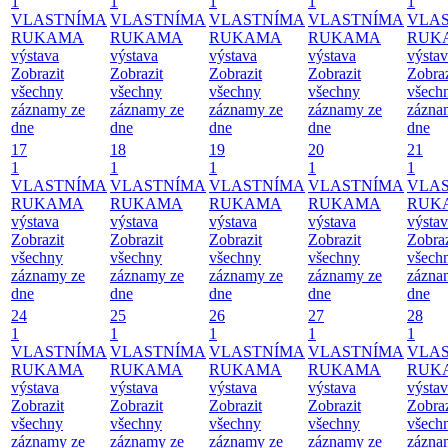
1
1
1
1
1
VLASTNÍMA
VLASTNÍMA
VLASTNÍMA
VLASTNÍMA
VLA
RUKAMA
RUKAMA
RUKAMA
RUKAMA
RUK
výstava
výstava
výstava
výstava
výsta
Zobrazit
Zobrazit
Zobrazit
Zobrazit
Zobraz
všechny
všechny
všechny
všechny
všech
záznamy ze
záznamy ze
záznamy ze
záznamy ze
zázna
dne
dne
dne
dne
dne
17
18
19
20
21
1
1
1
1
1
VLASTNÍMA
VLASTNÍMA
VLASTNÍMA
VLASTNÍMA
VLA
RUKAMA
RUKAMA
RUKAMA
RUKAMA
RUK
výstava
výstava
výstava
výstava
výsta
Zobrazit
Zobrazit
Zobrazit
Zobrazit
Zobraz
všechny
všechny
všechny
všechny
všech
záznamy ze
záznamy ze
záznamy ze
záznamy ze
zázna
dne
dne
dne
dne
dne
24
25
26
27
28
1
1
1
1
1
VLASTNÍMA
VLASTNÍMA
VLASTNÍMA
VLASTNÍMA
VLA
RUKAMA
RUKAMA
RUKAMA
RUKAMA
RUK
výstava
výstava
výstava
výstava
výsta
Zobrazit
Zobrazit
Zobrazit
Zobrazit
Zobraz
všechny
všechny
všechny
všechny
všech
záznamy ze
záznamy ze
záznamy ze
záznamy ze
zázna