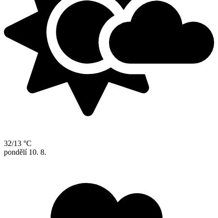
32/13 °C
pondělí
10. 8.