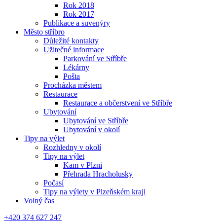
Rok 2018
Rok 2017
Publikace a suvenýry
Město stříbro
Důležité kontakty
Užitečné informace
Parkování ve Stříbře
Lékárny
Pošta
Procházka městem
Restaurace
Restaurace a občerstvení ve Stříbře
Ubytování
Ubytování ve Stříbře
Ubytování v okolí
Tipy na výlet
Rozhledny v okolí
Tipy na výlet
Kam v Plzni
Přehrada Hracholusky
Počasí
Tipy na výlety v Plzeňském kraji
Volný čas
+420 374 627 247