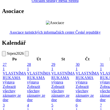
Oficiální stránky města Stříbra
Asociace
Asociace turistických informačních center České republiky
Kalendář
Srpen
2026
Po
Út
St
Čt
27
28
29
30
31
1
1
1
1
1
VLASTNÍMA
VLASTNÍMA
VLASTNÍMA
VLASTNÍMA
VLA
RUKAMA
RUKAMA
RUKAMA
RUKAMA
RUK
výstava
výstava
výstava
výstava
výsta
Zobrazit
Zobrazit
Zobrazit
Zobrazit
Zobraz
všechny
všechny
všechny
všechny
všech
záznamy ze
záznamy ze
záznamy ze
záznamy ze
zázna
dne
dne
dne
dne
dne
3
4
5
6
7
1
1
1
1
1