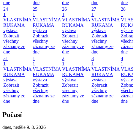
dne
dne
dne
dne
dne
24
25
26
27
28
1
1
1
1
1
VLASTNÍMA
VLASTNÍMA
VLASTNÍMA
VLASTNÍMA
VLA
RUKAMA
RUKAMA
RUKAMA
RUKAMA
RUK
výstava
výstava
výstava
výstava
výsta
Zobrazit
Zobrazit
Zobrazit
Zobrazit
Zobraz
všechny
všechny
všechny
všechny
všech
záznamy ze
záznamy ze
záznamy ze
záznamy ze
zázna
dne
dne
dne
dne
dne
31
1
2
3
4
1
1
1
1
1
VLASTNÍMA
VLASTNÍMA
VLASTNÍMA
VLASTNÍMA
VLA
RUKAMA
RUKAMA
RUKAMA
RUKAMA
RUK
výstava
výstava
výstava
výstava
výsta
Zobrazit
Zobrazit
Zobrazit
Zobrazit
Zobraz
všechny
všechny
všechny
všechny
všech
záznamy ze
záznamy ze
záznamy ze
záznamy ze
zázna
dne
dne
dne
dne
dne
Počasí
dnes, neděle 9. 8. 2026