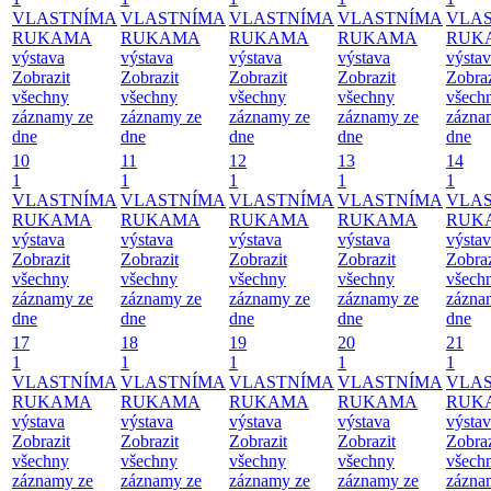
VLASTNÍMA
VLASTNÍMA
VLASTNÍMA
VLASTNÍMA
VLA
RUKAMA
RUKAMA
RUKAMA
RUKAMA
RUK
výstava
výstava
výstava
výstava
výsta
Zobrazit
Zobrazit
Zobrazit
Zobrazit
Zobraz
všechny
všechny
všechny
všechny
všech
záznamy ze
záznamy ze
záznamy ze
záznamy ze
zázna
dne
dne
dne
dne
dne
10
11
12
13
14
1
1
1
1
1
VLASTNÍMA
VLASTNÍMA
VLASTNÍMA
VLASTNÍMA
VLA
RUKAMA
RUKAMA
RUKAMA
RUKAMA
RUK
výstava
výstava
výstava
výstava
výsta
Zobrazit
Zobrazit
Zobrazit
Zobrazit
Zobraz
všechny
všechny
všechny
všechny
všech
záznamy ze
záznamy ze
záznamy ze
záznamy ze
zázna
dne
dne
dne
dne
dne
17
18
19
20
21
1
1
1
1
1
VLASTNÍMA
VLASTNÍMA
VLASTNÍMA
VLASTNÍMA
VLA
RUKAMA
RUKAMA
RUKAMA
RUKAMA
RUK
výstava
výstava
výstava
výstava
výsta
Zobrazit
Zobrazit
Zobrazit
Zobrazit
Zobraz
všechny
všechny
všechny
všechny
všech
záznamy ze
záznamy ze
záznamy ze
záznamy ze
zázna