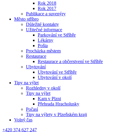
Rok 2018
Rok 2017
Publikace a suvenýry
Město stříbro
Důležité kontakty
Užitečné informace
Parkování ve Stříbře
Lékárny
Pošta
Procházka městem
Restaurace
Restaurace a občerstvení ve Stříbře
Ubytování
Ubytování ve Stříbře
Ubytování v okolí
Tipy na výlet
Rozhledny v okolí
Tipy na výlet
Kam v Plzni
Přehrada Hracholusky
Počasí
Tipy na výlety v Plzeňském kraji
Volný čas
+420 374 627 247