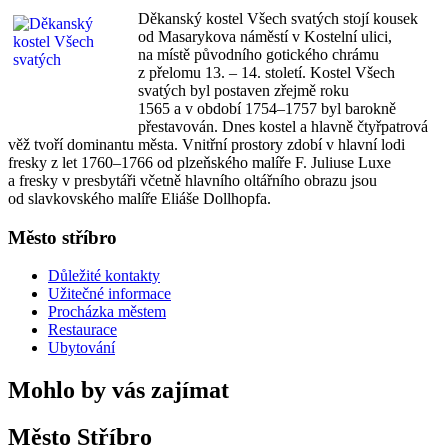
Děkanský
kostel Všech svatých stojí kousek
od Masarykova náměstí v Kostelní ulici,
na místě původního gotického chrámu
z přelomu 13. – 14. století. Kostel Všech
svatých byl postaven zřejmě roku
1565 a v období 1754–1757 byl barokně
přestavován. Dnes kostel a hlavně čtyřpatrová
věž tvoří dominantu města. Vnitřní prostory zdobí v hlavní lodi
fresky z let 1760–1766 od plzeňského malíře F. Juliuse Luxe
a fresky v presbytáři včetně hlavního oltářního obrazu jsou
od slavkovského malíře Eliáše Dollhopfa.
Město stříbro
Důležité kontakty
Užitečné informace
Procházka městem
Restaurace
Ubytování
Mohlo by vás zajímat
Město Stříbro