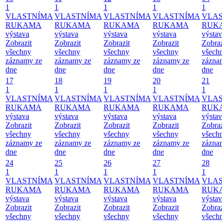
1
1
1
1
1
VLASTNÍMA
VLASTNÍMA
VLASTNÍMA
VLASTNÍMA
VLA
RUKAMA
RUKAMA
RUKAMA
RUKAMA
RUK
výstava
výstava
výstava
výstava
výsta
Zobrazit
Zobrazit
Zobrazit
Zobrazit
Zobraz
všechny
všechny
všechny
všechny
všech
záznamy ze
záznamy ze
záznamy ze
záznamy ze
zázna
dne
dne
dne
dne
dne
17
18
19
20
21
1
1
1
1
1
VLASTNÍMA
VLASTNÍMA
VLASTNÍMA
VLASTNÍMA
VLA
RUKAMA
RUKAMA
RUKAMA
RUKAMA
RUK
výstava
výstava
výstava
výstava
výsta
Zobrazit
Zobrazit
Zobrazit
Zobrazit
Zobraz
všechny
všechny
všechny
všechny
všech
záznamy ze
záznamy ze
záznamy ze
záznamy ze
zázna
dne
dne
dne
dne
dne
24
25
26
27
28
1
1
1
1
1
VLASTNÍMA
VLASTNÍMA
VLASTNÍMA
VLASTNÍMA
VLA
RUKAMA
RUKAMA
RUKAMA
RUKAMA
RUK
výstava
výstava
výstava
výstava
výsta
Zobrazit
Zobrazit
Zobrazit
Zobrazit
Zobraz
všechny
všechny
všechny
všechny
všech