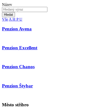
Název
Hledat
Vše
A
H
P
U
Penzion Avena
Penzion Excellent
Penzion Chanos
Penzion Štybar
Město stříbro