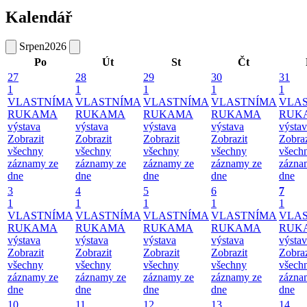
Kalendář
Srpen
2026
Po
Út
St
Čt
27
28
29
30
31
1
1
1
1
1
VLASTNÍMA
VLASTNÍMA
VLASTNÍMA
VLASTNÍMA
VLA
RUKAMA
RUKAMA
RUKAMA
RUKAMA
RUK
výstava
výstava
výstava
výstava
výsta
Zobrazit
Zobrazit
Zobrazit
Zobrazit
Zobraz
všechny
všechny
všechny
všechny
všech
záznamy ze
záznamy ze
záznamy ze
záznamy ze
zázna
dne
dne
dne
dne
dne
3
4
5
6
7
1
1
1
1
1
VLASTNÍMA
VLASTNÍMA
VLASTNÍMA
VLASTNÍMA
VLA
RUKAMA
RUKAMA
RUKAMA
RUKAMA
RUK
výstava
výstava
výstava
výstava
výsta
Zobrazit
Zobrazit
Zobrazit
Zobrazit
Zobraz
všechny
všechny
všechny
všechny
všech
záznamy ze
záznamy ze
záznamy ze
záznamy ze
zázna
dne
dne
dne
dne
dne
10
11
12
13
14