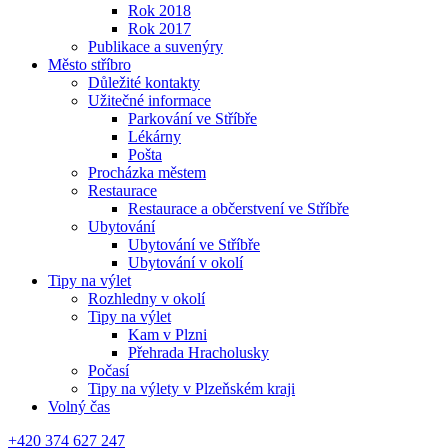
Rok 2018
Rok 2017
Publikace a suvenýry
Město stříbro
Důležité kontakty
Užitečné informace
Parkování ve Stříbře
Lékárny
Pošta
Procházka městem
Restaurace
Restaurace a občerstvení ve Stříbře
Ubytování
Ubytování ve Stříbře
Ubytování v okolí
Tipy na výlet
Rozhledny v okolí
Tipy na výlet
Kam v Plzni
Přehrada Hracholusky
Počasí
Tipy na výlety v Plzeňském kraji
Volný čas
+420 374 627 247