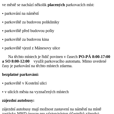
ve městě se nachází několik
placených
parkovacích míst:
• parkování na náměstí
• parkoviště za budovou polikliniky
• parkoviště před budovou pošty
• parkoviště za budovou kina
• parkoviště vjezd z Mánesovy ulice
Na těchto místech je řidič povinen v časech
PO-PÁ 8:00-17:00
a SO 8:00-12:00
využít parkovacího automatu. Mimo uvedené
časy je parkování na těchto místech zdarma.
bezplatné parkování:
• parkoviště v Kostelní ulici
• v ulicích města na vyznačených místech
zájezdní autobusy:
zájezdní autobusy mají možnost zastavení na náměstí na místě
zastávky MHD (pouze pro výstup/nástup účastníků zájezdu),