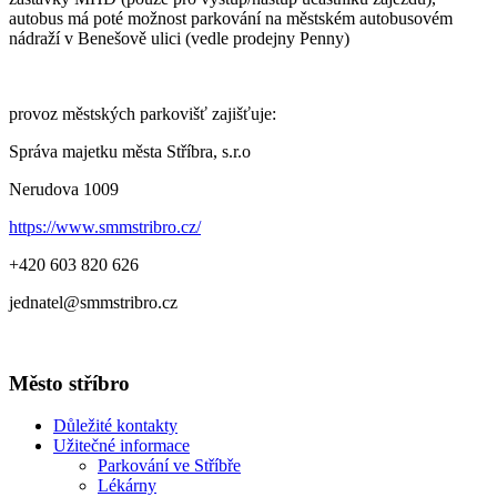
autobus má poté možnost parkování na městském autobusovém
nádraží v Benešově ulici (vedle prodejny Penny)
provoz městských parkovišť zajišťuje:
Správa majetku města Stříbra, s.r.o
Nerudova 1009
https://www.smmstribro.cz/
+420 603 820 626
jednatel@smmstribro.cz
Město stříbro
Důležité kontakty
Užitečné informace
Parkování ve Stříbře
Lékárny