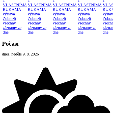
1
1
1
1
1
VLASTNÍMA
VLASTNÍMA
VLASTNÍMA
VLASTNÍMA
VLA
RUKAMA
RUKAMA
RUKAMA
RUKAMA
RUK
výstava
výstava
výstava
výstava
výsta
Zobrazit
Zobrazit
Zobrazit
Zobrazit
Zobraz
všechny
všechny
všechny
všechny
všech
záznamy ze
záznamy ze
záznamy ze
záznamy ze
zázna
dne
dne
dne
dne
dne
Počasí
dnes, neděle 9. 8. 2026