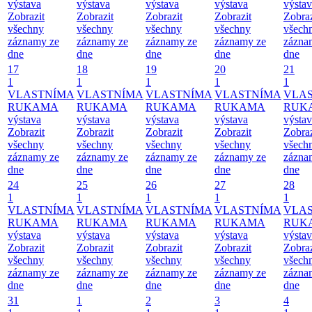
výstava
výstava
výstava
výstava
výsta
Zobrazit
Zobrazit
Zobrazit
Zobrazit
Zobraz
všechny
všechny
všechny
všechny
všech
záznamy ze
záznamy ze
záznamy ze
záznamy ze
zázna
dne
dne
dne
dne
dne
17
18
19
20
21
1
1
1
1
1
VLASTNÍMA
VLASTNÍMA
VLASTNÍMA
VLASTNÍMA
VLA
RUKAMA
RUKAMA
RUKAMA
RUKAMA
RUK
výstava
výstava
výstava
výstava
výsta
Zobrazit
Zobrazit
Zobrazit
Zobrazit
Zobraz
všechny
všechny
všechny
všechny
všech
záznamy ze
záznamy ze
záznamy ze
záznamy ze
zázna
dne
dne
dne
dne
dne
24
25
26
27
28
1
1
1
1
1
VLASTNÍMA
VLASTNÍMA
VLASTNÍMA
VLASTNÍMA
VLA
RUKAMA
RUKAMA
RUKAMA
RUKAMA
RUK
výstava
výstava
výstava
výstava
výsta
Zobrazit
Zobrazit
Zobrazit
Zobrazit
Zobraz
všechny
všechny
všechny
všechny
všech
záznamy ze
záznamy ze
záznamy ze
záznamy ze
zázna
dne
dne
dne
dne
dne
31
1
2
3
4