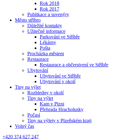
Rok 2018
Rok 2017
Publikace a suvenýry
Město stříbro
Důležité kontakty
Užitečné informace
Parkování ve Stříbře
Lékárny
Pošta
Procházka městem
Restaurace
Restaurace a občerstvení ve Stříbře
Ubytování
Ubytování ve Stříbře
Ubytování v okolí
Tipy na výlet
Rozhledny v okolí
Tipy na výlet
Kam v Plzni
Přehrada Hracholusky
Počasí
Tipy na výlety v Plzeňském kraji
Volný čas
+420 374 627 247