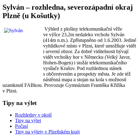
Sylván – rozhledna, severozápadní okraj
Plzně (u Košutky)
Výhled z plošiny telekomunikační věže
ve výšce 23,2m nedaleko vrcholu Sylván
(414m n.m.). Zpřístupněno od 1.6.2003. Jediné
vyhlídkové místo v Plzni, které umožňuje vidět
i severní obzor. Za dobré viditelnosti bývají
vidět vrcholky hor v Německu (Velký Javor,
Hohen-Bogen) i stožár telekomunikačního
vysílače Krašov. Pod rozhlednou stánek
s občerstvením a prospekty města. Je zde též
nástěnná mapa a stojan na kola s možností
uzamknutí FABkou. Provozuje Gymnázium Františka Křižíka
v Plzni.
Tipy na výlet
Rozhledny v okolí
Tipy na výlet
Počasí
Tipy na výlety v Plzeňském kraji