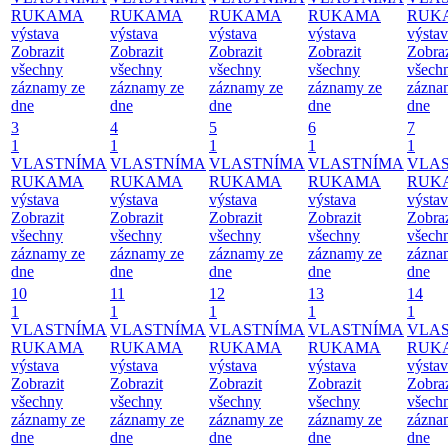
RUKAMA
RUKAMA
RUKAMA
RUKAMA
RUK
výstava
výstava
výstava
výstava
výsta
Zobrazit
Zobrazit
Zobrazit
Zobrazit
Zobraz
všechny
všechny
všechny
všechny
všech
záznamy ze
záznamy ze
záznamy ze
záznamy ze
zázna
dne
dne
dne
dne
dne
3
4
5
6
7
1
1
1
1
1
VLASTNÍMA
VLASTNÍMA
VLASTNÍMA
VLASTNÍMA
VLA
RUKAMA
RUKAMA
RUKAMA
RUKAMA
RUK
výstava
výstava
výstava
výstava
výsta
Zobrazit
Zobrazit
Zobrazit
Zobrazit
Zobraz
všechny
všechny
všechny
všechny
všech
záznamy ze
záznamy ze
záznamy ze
záznamy ze
zázna
dne
dne
dne
dne
dne
10
11
12
13
14
1
1
1
1
1
VLASTNÍMA
VLASTNÍMA
VLASTNÍMA
VLASTNÍMA
VLA
RUKAMA
RUKAMA
RUKAMA
RUKAMA
RUK
výstava
výstava
výstava
výstava
výsta
Zobrazit
Zobrazit
Zobrazit
Zobrazit
Zobraz
všechny
všechny
všechny
všechny
všech
záznamy ze
záznamy ze
záznamy ze
záznamy ze
zázna
dne
dne
dne
dne
dne