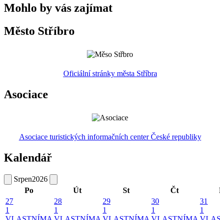
Mohlo by vás zajímat
Město Stříbro
Oficiální stránky města Stříbra
Asociace
Asociace turistických informačních center České republiky
Kalendář
Srpen
2026
Po
Út
St
Čt
27
28
29
30
31
1
1
1
1
1
VLASTNÍMA
VLASTNÍMA
VLASTNÍMA
VLASTNÍMA
VLA