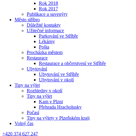
Rok 2018
Rok 2017
Publikace a suvenýry
Město stříbro
Důležité kontakty
Užitečné informace
Parkování ve Stříbře
Lékárny
Pošta
Procházka městem
Restaurace
Restaurace a občerstvení ve Stříbře
Ubytování
Ubytování ve Stříbře
Ubytování v okolí
Tipy na výlet
Rozhledny v okolí
Tipy na výlet
Kam v Plzni
Přehrada Hracholusky
Počasí
Tipy na výlety v Plzeňském kraji
Volný čas
+420 374 627 247