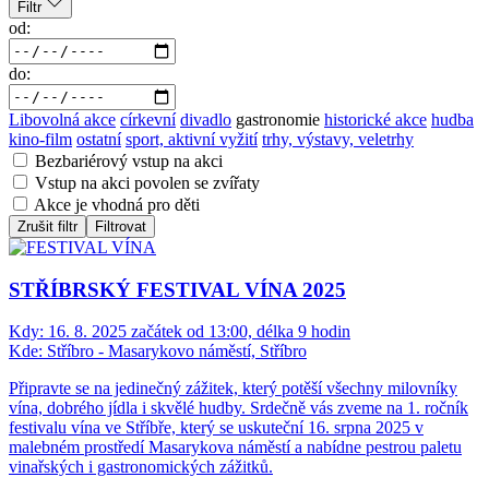
Filtr
od:
do:
Libovolná akce
církevní
divadlo
gastronomie
historické akce
hudba
kino-film
ostatní
sport, aktivní vyžití
trhy, výstavy, veletrhy
Bezbariérový vstup na akci
Vstup na akci povolen se zvířaty
Akce je vhodná pro děti
Zrušit filtr
Filtrovat
STŘÍBRSKÝ FESTIVAL VÍNA 2025
Kdy:
16. 8. 2025 začátek od 13:00, délka 9 hodin
Kde:
Stříbro - Masarykovo náměstí, Stříbro
Připravte se na jedinečný zážitek, který potěší všechny milovníky
vína, dobrého jídla i skvělé hudby. Srdečně vás zveme na 1. ročník
festivalu vína ve Stříbře, který se uskuteční 16. srpna 2025 v
malebném prostředí Masarykova náměstí a nabídne pestrou paletu
vinařských i gastronomických zážitků.