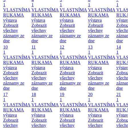
1
1
1
1
1
VLASTNÍMA
VLASTNÍMA
VLASTNÍMA
VLASTNÍMA
VLA
RUKAMA
RUKAMA
RUKAMA
RUKAMA
RUK
výstava
výstava
výstava
výstava
výsta
Zobrazit
Zobrazit
Zobrazit
Zobrazit
Zobraz
všechny
všechny
všechny
všechny
všech
záznamy ze
záznamy ze
záznamy ze
záznamy ze
zázna
dne
dne
dne
dne
dne
10
11
12
13
14
1
1
1
1
1
VLASTNÍMA
VLASTNÍMA
VLASTNÍMA
VLASTNÍMA
VLA
RUKAMA
RUKAMA
RUKAMA
RUKAMA
RUK
výstava
výstava
výstava
výstava
výsta
Zobrazit
Zobrazit
Zobrazit
Zobrazit
Zobraz
všechny
všechny
všechny
všechny
všech
záznamy ze
záznamy ze
záznamy ze
záznamy ze
zázna
dne
dne
dne
dne
dne
17
18
19
20
21
1
1
1
1
1
VLASTNÍMA
VLASTNÍMA
VLASTNÍMA
VLASTNÍMA
VLA
RUKAMA
RUKAMA
RUKAMA
RUKAMA
RUK
výstava
výstava
výstava
výstava
výsta
Zobrazit
Zobrazit
Zobrazit
Zobrazit
Zobraz
všechny
všechny
všechny
všechny
všech