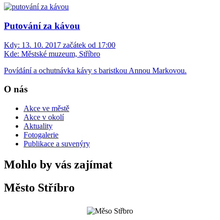
Putování za kávou
Kdy:
13. 10. 2017 začátek od 17:00
Kde:
Městské muzeum, Stříbro
Povídání a ochutnávka kávy s baristkou Annou Markovou.
O nás
Akce ve městě
Akce v okolí
Aktuality
Fotogalerie
Publikace a suvenýry
Mohlo by vás zajímat
Město Stříbro