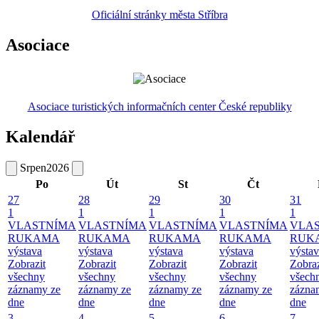
Oficiální stránky města Stříbra
Asociace
Asociace turistických informačních center České republiky
Kalendář
Srpen
2026
Po
Út
St
Čt
27
28
29
30
31
1
1
1
1
1
VLASTNÍMA
VLASTNÍMA
VLASTNÍMA
VLASTNÍMA
VLA
RUKAMA
RUKAMA
RUKAMA
RUKAMA
RUK
výstava
výstava
výstava
výstava
výsta
Zobrazit
Zobrazit
Zobrazit
Zobrazit
Zobraz
všechny
všechny
všechny
všechny
všech
záznamy ze
záznamy ze
záznamy ze
záznamy ze
zázna
dne
dne
dne
dne
dne
3
4
5
6
7