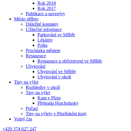
Rok 2018
Rok 2017
Publikace a suvenýry
Město stříbro
Důležité kontakty
Užitečné informace
Parkování ve Stříbře
Lékárny
Pošta
Procházka městem
Restaurace
Restaurace a občerstvení ve Stříbře
Ubytování
Ubytování ve Stříbře
Ubytování v okolí
Tipy na výlet
Rozhledny v okolí
Tipy na výlet
Kam v Plzni
Přehrada Hracholusky
Počasí
Tipy na výlety v Plzeňském kraji
Volný čas
+420 374 627 247