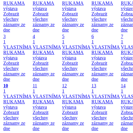
RUKAMA
RUKAMA
RUKAMA
RUKAMA
RUK
výstava
výstava
výstava
výstava
výsta
Zobrazit
Zobrazit
Zobrazit
Zobrazit
Zobraz
všechny
všechny
všechny
všechny
všech
záznamy ze
záznamy ze
záznamy ze
záznamy ze
zázna
dne
dne
dne
dne
dne
3
4
5
6
7
1
1
1
1
1
VLASTNÍMA
VLASTNÍMA
VLASTNÍMA
VLASTNÍMA
VLA
RUKAMA
RUKAMA
RUKAMA
RUKAMA
RUK
výstava
výstava
výstava
výstava
výsta
Zobrazit
Zobrazit
Zobrazit
Zobrazit
Zobraz
všechny
všechny
všechny
všechny
všech
záznamy ze
záznamy ze
záznamy ze
záznamy ze
zázna
dne
dne
dne
dne
dne
10
11
12
13
14
1
1
1
1
1
VLASTNÍMA
VLASTNÍMA
VLASTNÍMA
VLASTNÍMA
VLA
RUKAMA
RUKAMA
RUKAMA
RUKAMA
RUK
výstava
výstava
výstava
výstava
výsta
Zobrazit
Zobrazit
Zobrazit
Zobrazit
Zobraz
všechny
všechny
všechny
všechny
všech
záznamy ze
záznamy ze
záznamy ze
záznamy ze
zázna
dne
dne
dne
dne
dne