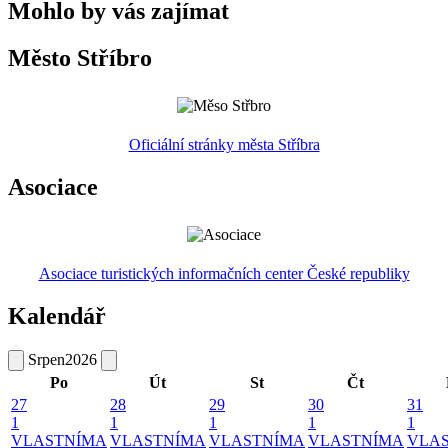
Mohlo by vás zajímat
Město Stříbro
Oficiální stránky města Stříbra
Asociace
Asociace turistických informačních center České republiky
Kalendář
Srpen
2026
Po
Út
St
Čt
27
28
29
30
31
1
1
1
1
1
VLASTNÍMA
VLASTNÍMA
VLASTNÍMA
VLASTNÍMA
VLA