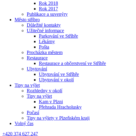
Rok 2018
Rok 2017
Publikace a suvenýry
Město stříbro
Důležité kontakty
Užitečné informace
Parkování ve Stříbře
Lékárny
Pošta
Procházka městem
Restaurace
Restaurace a občerstvení ve Stříbře
Ubytování
Ubytování ve Stříbře
Ubytování v okolí
Tipy na výlet
Rozhledny v okolí
Tipy na výlet
Kam v Plzni
Přehrada Hracholusky
Počasí
Tipy na výlety v Plzeňském kraji
Volný čas
+420 374 627 247