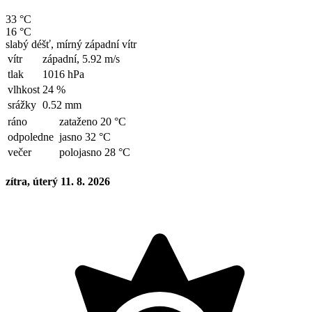
33 °C
16 °C
slabý déšť, mírný západní vítr
vítr
západní,
5.92 m/s
tlak
1016 hPa
vlhkost
24 %
srážky
0.52 mm
ráno
zataženo 20 °C
odpoledne
jasno 32 °C
večer
polojasno 28 °C
zítra, úterý 11. 8. 2026