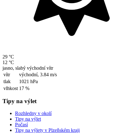
29 °C
12 °C
jasno, slabý východní vítr
vítr
východní,
3.84 m/s
tlak
1021 hPa
vlhkost
17 %
Tipy na výlet
Rozhledny v okolí
Tipy na výlet
Počasí
Tipy na výlety v Plzeňském kraji