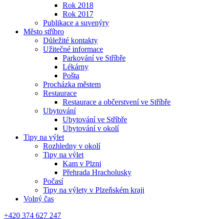
Rok 2018
Rok 2017
Publikace a suvenýry
Město stříbro
Důležité kontakty
Užitečné informace
Parkování ve Stříbře
Lékárny
Pošta
Procházka městem
Restaurace
Restaurace a občerstvení ve Stříbře
Ubytování
Ubytování ve Stříbře
Ubytování v okolí
Tipy na výlet
Rozhledny v okolí
Tipy na výlet
Kam v Plzni
Přehrada Hracholusky
Počasí
Tipy na výlety v Plzeňském kraji
Volný čas
+420 374 627 247