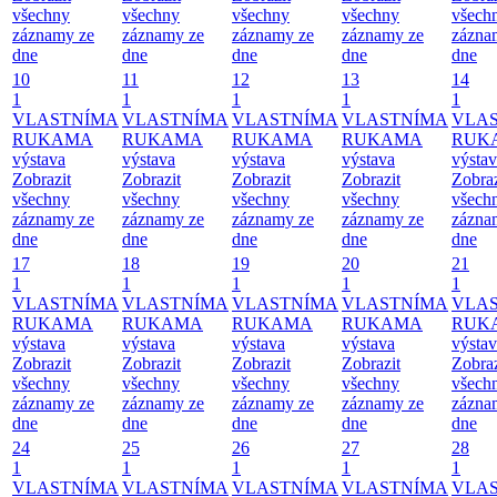
všechny
všechny
všechny
všechny
všech
záznamy ze
záznamy ze
záznamy ze
záznamy ze
zázna
dne
dne
dne
dne
dne
10
11
12
13
14
1
1
1
1
1
VLASTNÍMA
VLASTNÍMA
VLASTNÍMA
VLASTNÍMA
VLA
RUKAMA
RUKAMA
RUKAMA
RUKAMA
RUK
výstava
výstava
výstava
výstava
výsta
Zobrazit
Zobrazit
Zobrazit
Zobrazit
Zobraz
všechny
všechny
všechny
všechny
všech
záznamy ze
záznamy ze
záznamy ze
záznamy ze
zázna
dne
dne
dne
dne
dne
17
18
19
20
21
1
1
1
1
1
VLASTNÍMA
VLASTNÍMA
VLASTNÍMA
VLASTNÍMA
VLA
RUKAMA
RUKAMA
RUKAMA
RUKAMA
RUK
výstava
výstava
výstava
výstava
výsta
Zobrazit
Zobrazit
Zobrazit
Zobrazit
Zobraz
všechny
všechny
všechny
všechny
všech
záznamy ze
záznamy ze
záznamy ze
záznamy ze
zázna
dne
dne
dne
dne
dne
24
25
26
27
28
1
1
1
1
1
VLASTNÍMA
VLASTNÍMA
VLASTNÍMA
VLASTNÍMA
VLA