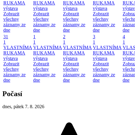
RUKAMA
RUKAMA
RUKAMA
RUKAMA
RUK
výstava
výstava
výstava
výstava
výsta
Zobrazit
Zobrazit
Zobrazit
Zobrazit
Zobraz
všechny
všechny
všechny
všechny
všech
záznamy ze
záznamy ze
záznamy ze
záznamy ze
zázna
dne
dne
dne
dne
dne
31
1
2
3
4
1
1
1
1
1
VLASTNÍMA
VLASTNÍMA
VLASTNÍMA
VLASTNÍMA
VLA
RUKAMA
RUKAMA
RUKAMA
RUKAMA
RUK
výstava
výstava
výstava
výstava
výsta
Zobrazit
Zobrazit
Zobrazit
Zobrazit
Zobraz
všechny
všechny
všechny
všechny
všech
záznamy ze
záznamy ze
záznamy ze
záznamy ze
zázna
dne
dne
dne
dne
dne
Počasí
dnes, pátek 7. 8. 2026