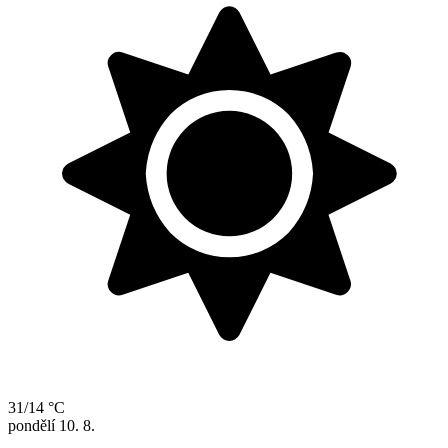
31/14 °C
pondělí
10. 8.