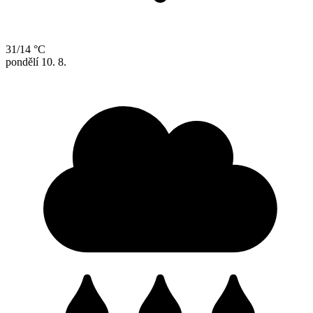
31/14 °C
pondělí
10. 8.