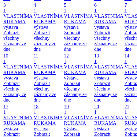
3
4
5
6
7
1
1
1
1
1
VLASTNÍMA
VLASTNÍMA
VLASTNÍMA
VLASTNÍMA
VLA
RUKAMA
RUKAMA
RUKAMA
RUKAMA
RUK
výstava
výstava
výstava
výstava
výsta
Zobrazit
Zobrazit
Zobrazit
Zobrazit
Zobraz
všechny
všechny
všechny
všechny
všech
záznamy ze
záznamy ze
záznamy ze
záznamy ze
zázna
dne
dne
dne
dne
dne
10
11
12
13
14
1
1
1
1
1
VLASTNÍMA
VLASTNÍMA
VLASTNÍMA
VLASTNÍMA
VLA
RUKAMA
RUKAMA
RUKAMA
RUKAMA
RUK
výstava
výstava
výstava
výstava
výsta
Zobrazit
Zobrazit
Zobrazit
Zobrazit
Zobraz
všechny
všechny
všechny
všechny
všech
záznamy ze
záznamy ze
záznamy ze
záznamy ze
zázna
dne
dne
dne
dne
dne
17
18
19
20
21
1
1
1
1
1
VLASTNÍMA
VLASTNÍMA
VLASTNÍMA
VLASTNÍMA
VLA
RUKAMA
RUKAMA
RUKAMA
RUKAMA
RUK
výstava
výstava
výstava
výstava
výsta
Zobrazit
Zobrazit
Zobrazit
Zobrazit
Zobraz