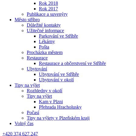
Rok 2018
Rok 2017
Publikace a suvenýry
Město stříbro
Důležité kontakty
Užitečné informace
Parkování ve Stříbře
Lékárny
Pošta
Procházka městem
Restaurace
Restaurace a občerstvení ve Stříbře
Ubytování
Ubytování ve Stříbře
Ubytování v okolí
Tipy na výlet
Rozhledny v okolí
Tipy na výlet
Kam v Plzni
Přehrada Hracholusky
Počasí
Tipy na výlety v Plzeňském kraji
Volný čas
+420 374 627 247