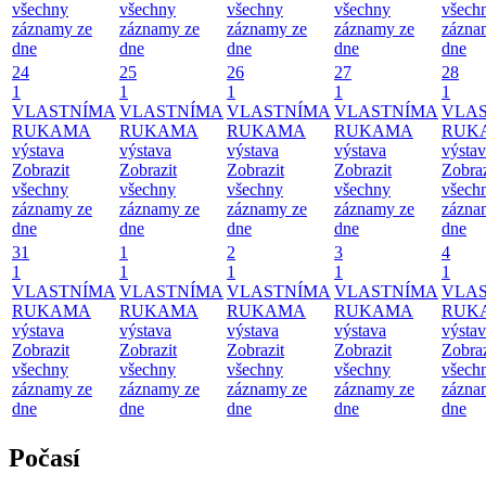
všechny
všechny
všechny
všechny
všech
záznamy ze
záznamy ze
záznamy ze
záznamy ze
zázna
dne
dne
dne
dne
dne
24
25
26
27
28
1
1
1
1
1
VLASTNÍMA
VLASTNÍMA
VLASTNÍMA
VLASTNÍMA
VLA
RUKAMA
RUKAMA
RUKAMA
RUKAMA
RUK
výstava
výstava
výstava
výstava
výsta
Zobrazit
Zobrazit
Zobrazit
Zobrazit
Zobraz
všechny
všechny
všechny
všechny
všech
záznamy ze
záznamy ze
záznamy ze
záznamy ze
zázna
dne
dne
dne
dne
dne
31
1
2
3
4
1
1
1
1
1
VLASTNÍMA
VLASTNÍMA
VLASTNÍMA
VLASTNÍMA
VLA
RUKAMA
RUKAMA
RUKAMA
RUKAMA
RUK
výstava
výstava
výstava
výstava
výsta
Zobrazit
Zobrazit
Zobrazit
Zobrazit
Zobraz
všechny
všechny
všechny
všechny
všech
záznamy ze
záznamy ze
záznamy ze
záznamy ze
zázna
dne
dne
dne
dne
dne
Počasí