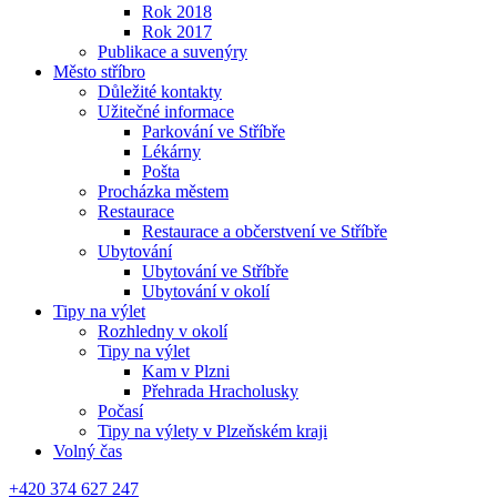
Rok 2018
Rok 2017
Publikace a suvenýry
Město stříbro
Důležité kontakty
Užitečné informace
Parkování ve Stříbře
Lékárny
Pošta
Procházka městem
Restaurace
Restaurace a občerstvení ve Stříbře
Ubytování
Ubytování ve Stříbře
Ubytování v okolí
Tipy na výlet
Rozhledny v okolí
Tipy na výlet
Kam v Plzni
Přehrada Hracholusky
Počasí
Tipy na výlety v Plzeňském kraji
Volný čas
+420 374 627 247