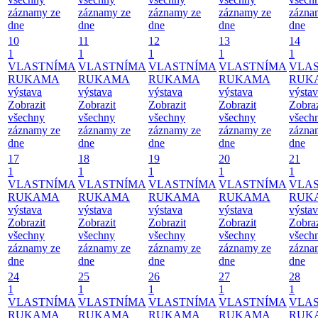
záznamy ze
záznamy ze
záznamy ze
záznamy ze
zázna
dne
dne
dne
dne
dne
10
11
12
13
14
1
1
1
1
1
VLASTNÍMA
VLASTNÍMA
VLASTNÍMA
VLASTNÍMA
VLA
RUKAMA
RUKAMA
RUKAMA
RUKAMA
RUK
výstava
výstava
výstava
výstava
výsta
Zobrazit
Zobrazit
Zobrazit
Zobrazit
Zobraz
všechny
všechny
všechny
všechny
všech
záznamy ze
záznamy ze
záznamy ze
záznamy ze
zázna
dne
dne
dne
dne
dne
17
18
19
20
21
1
1
1
1
1
VLASTNÍMA
VLASTNÍMA
VLASTNÍMA
VLASTNÍMA
VLA
RUKAMA
RUKAMA
RUKAMA
RUKAMA
RUK
výstava
výstava
výstava
výstava
výsta
Zobrazit
Zobrazit
Zobrazit
Zobrazit
Zobraz
všechny
všechny
všechny
všechny
všech
záznamy ze
záznamy ze
záznamy ze
záznamy ze
zázna
dne
dne
dne
dne
dne
24
25
26
27
28
1
1
1
1
1
VLASTNÍMA
VLASTNÍMA
VLASTNÍMA
VLASTNÍMA
VLA
RUKAMA
RUKAMA
RUKAMA
RUKAMA
RUK