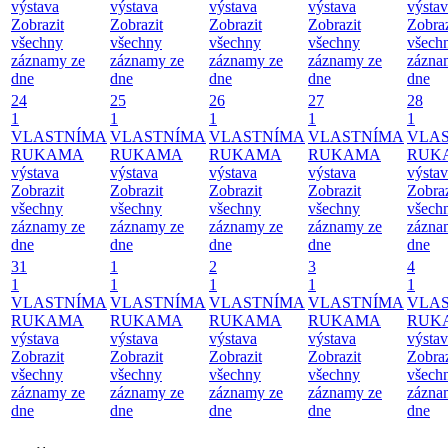
výstava
výstava
výstava
výstava
výsta
Zobrazit
Zobrazit
Zobrazit
Zobrazit
Zobraz
všechny
všechny
všechny
všechny
všech
záznamy ze
záznamy ze
záznamy ze
záznamy ze
zázna
dne
dne
dne
dne
dne
24
25
26
27
28
1
1
1
1
1
VLASTNÍMA
VLASTNÍMA
VLASTNÍMA
VLASTNÍMA
VLA
RUKAMA
RUKAMA
RUKAMA
RUKAMA
RUK
výstava
výstava
výstava
výstava
výsta
Zobrazit
Zobrazit
Zobrazit
Zobrazit
Zobraz
všechny
všechny
všechny
všechny
všech
záznamy ze
záznamy ze
záznamy ze
záznamy ze
zázna
dne
dne
dne
dne
dne
31
1
2
3
4
1
1
1
1
1
VLASTNÍMA
VLASTNÍMA
VLASTNÍMA
VLASTNÍMA
VLA
RUKAMA
RUKAMA
RUKAMA
RUKAMA
RUK
výstava
výstava
výstava
výstava
výsta
Zobrazit
Zobrazit
Zobrazit
Zobrazit
Zobraz
všechny
všechny
všechny
všechny
všech
záznamy ze
záznamy ze
záznamy ze
záznamy ze
zázna
dne
dne
dne
dne
dne