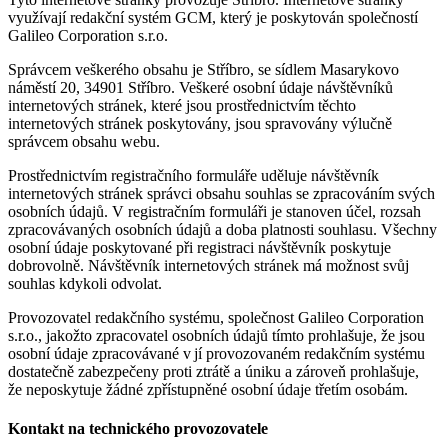
využívají redakční systém GCM, který je poskytován společností
Galileo Corporation s.r.o.
Správcem veškerého obsahu je Stříbro, se sídlem Masarykovo
náměstí 20, 34901 Stříbro. Veškeré osobní údaje návštěvníků
internetových stránek, které jsou prostřednictvím těchto
internetových stránek poskytovány, jsou spravovány výlučně
správcem obsahu webu.
Prostřednictvím registračního formuláře uděluje návštěvník
internetových stránek správci obsahu souhlas se zpracováním svých
osobních údajů. V registračním formuláři je stanoven účel, rozsah
zpracovávaných osobních údajů a doba platnosti souhlasu. Všechny
osobní údaje poskytované při registraci návštěvník poskytuje
dobrovolně. Návštěvník internetových stránek má možnost svůj
souhlas kdykoli odvolat.
Provozovatel redakčního systému, společnost Galileo Corporation
s.r.o., jakožto zpracovatel osobních údajů tímto prohlašuje, že jsou
osobní údaje zpracovávané v jí provozovaném redakčním systému
dostatečně zabezpečeny proti ztrátě a úniku a zároveň prohlašuje,
že neposkytuje žádné zpřístupněné osobní údaje třetím osobám.
Kontakt na technického provozovatele