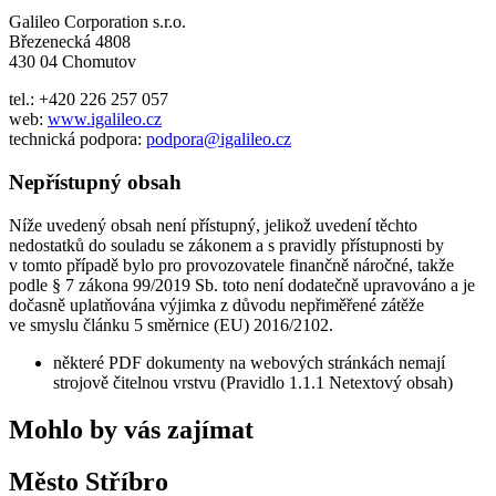
Galileo Corporation s.r.o.
Březenecká 4808
430 04 Chomutov
tel.: +420 226 257 057
web:
www.igalileo.cz
technická podpora:
podpora@igalileo.cz
Nepřístupný obsah
Níže uvedený obsah není přístupný, jelikož uvedení těchto
nedostatků do souladu se zákonem a s pravidly přístupnosti by
v tomto případě bylo pro provozovatele finančně náročné, takže
podle § 7 zákona 99/2019 Sb. toto není dodatečně upravováno a je
dočasně uplatňována výjimka z důvodu nepřiměřené zátěže
ve smyslu článku 5 směrnice (EU) 2016/2102.
některé PDF dokumenty na webových stránkách nemají
strojově čitelnou vrstvu (Pravidlo 1.1.1 Netextový obsah)
Mohlo by vás zajímat
Město Stříbro