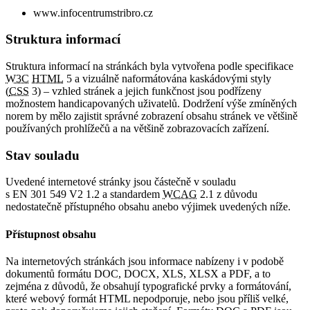
www.infocentrumstribro.cz
Struktura informací
Struktura informací na stránkách byla vytvořena podle specifikace
W3C
HTML
5 a vizuálně naformátována kaskádovými styly
(
CSS
3) – vzhled stránek a jejich funkčnost jsou podřízeny
možnostem handicapovaných uživatelů. Dodržení výše zmíněných
norem by mělo zajistit správné zobrazení obsahu stránek ve většině
používaných prohlížečů a na většině zobrazovacích zařízení.
Stav souladu
Uvedené internetové stránky jsou částečně v souladu
s EN 301 549 V2 1.2 a standardem
WCAG
2.1 z důvodu
nedostatečně přístupného obsahu anebo výjimek uvedených níže.
Přístupnost obsahu
Na internetových stránkách jsou informace nabízeny i v podobě
dokumentů formátu DOC, DOCX, XLS, XLSX a PDF, a to
zejména z důvodů, že obsahují typografické prvky a formátování,
které webový formát HTML nepodporuje, nebo jsou příliš velké,