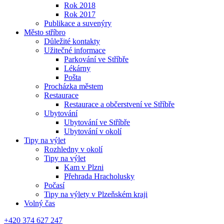
Rok 2018
Rok 2017
Publikace a suvenýry
Město stříbro
Důležité kontakty
Užitečné informace
Parkování ve Stříbře
Lékárny
Pošta
Procházka městem
Restaurace
Restaurace a občerstvení ve Stříbře
Ubytování
Ubytování ve Stříbře
Ubytování v okolí
Tipy na výlet
Rozhledny v okolí
Tipy na výlet
Kam v Plzni
Přehrada Hracholusky
Počasí
Tipy na výlety v Plzeňském kraji
Volný čas
+420 374 627 247