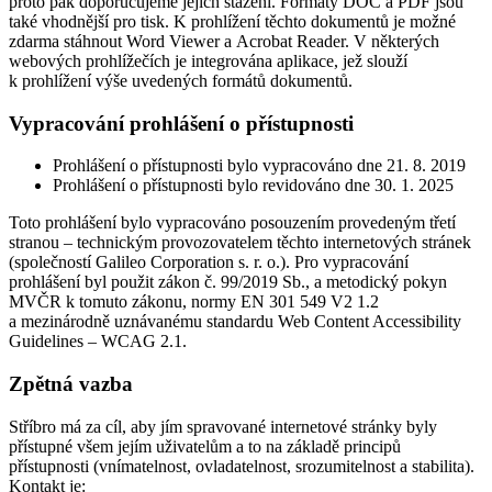
proto pak doporučujeme jejich stažení. Formáty DOC a PDF jsou
také vhodnější pro tisk. K prohlížení těchto dokumentů je možné
zdarma stáhnout Word Viewer a Acrobat Reader. V některých
webových prohlížečích je integrována aplikace, jež slouží
k prohlížení výše uvedených formátů dokumentů.
Vypracování prohlášení o přístupnosti
Prohlášení o přístupnosti bylo vypracováno dne 21. 8. 2019
Prohlášení o přístupnosti bylo revidováno dne 30. 1. 2025
Toto prohlášení bylo vypracováno posouzením provedeným třetí
stranou – technickým provozovatelem těchto internetových stránek
(společností Galileo Corporation s. r. o.). Pro vypracování
prohlášení byl použit zákon č. 99/2019 Sb., a metodický pokyn
MVČR k tomuto zákonu, normy EN 301 549 V2 1.2
a mezinárodně uznávanému standardu Web Content Accessibility
Guidelines – WCAG 2.1.
Zpětná vazba
Stříbro má za cíl, aby jím spravované internetové stránky byly
přístupné všem jejím uživatelům a to na základě principů
přístupnosti (vnímatelnost, ovladatelnost, srozumitelnost a stabilita).
Kontakt je: