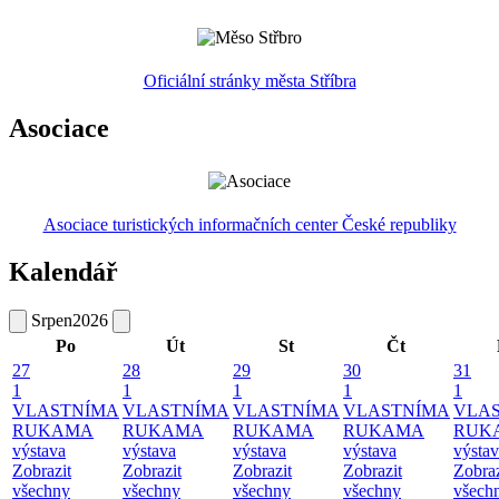
Oficiální stránky města Stříbra
Asociace
Asociace turistických informačních center České republiky
Kalendář
Srpen
2026
Po
Út
St
Čt
27
28
29
30
31
1
1
1
1
1
VLASTNÍMA
VLASTNÍMA
VLASTNÍMA
VLASTNÍMA
VLA
RUKAMA
RUKAMA
RUKAMA
RUKAMA
RUK
výstava
výstava
výstava
výstava
výsta
Zobrazit
Zobrazit
Zobrazit
Zobrazit
Zobraz
všechny
všechny
všechny
všechny
všech