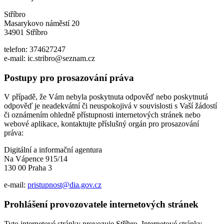
Stříbro
Masarykovo náměstí 20
34901 Stříbro
telefon: 374627247
e-mail: ic.stribro@seznam.cz
Postupy pro prosazování práva
V případě, že Vám nebyla poskytnuta odpověď nebo poskytnutá
odpověď je neadekvátní či neuspokojivá v souvislosti s Vaší žádostí
či oznámením ohledně přístupnosti internetových stránek nebo
webové aplikace, kontaktujte příslušný orgán pro prosazování
práva:
Digitální a informační agentura
Na Vápence 915/14
130 00 Praha 3
e-mail:
pristupnost@dia.gov.cz
Prohlášení provozovatele internetových stránek
Tyto internetové stránky provozuje Stříbro. Internetové stránky