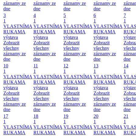
záznamy ze
záznamy ze
záznamy ze
záznamy ze
zázna
dne
dne
dne
dne
dne
3
4
5
6
7
1
1
1
1
1
VLASTNÍMA
VLASTNÍMA
VLASTNÍMA
VLASTNÍMA
VLA
RUKAMA
RUKAMA
RUKAMA
RUKAMA
RUK
výstava
výstava
výstava
výstava
výsta
Zobrazit
Zobrazit
Zobrazit
Zobrazit
Zobraz
všechny
všechny
všechny
všechny
všech
záznamy ze
záznamy ze
záznamy ze
záznamy ze
zázna
dne
dne
dne
dne
dne
10
11
12
13
14
1
1
1
1
1
VLASTNÍMA
VLASTNÍMA
VLASTNÍMA
VLASTNÍMA
VLA
RUKAMA
RUKAMA
RUKAMA
RUKAMA
RUK
výstava
výstava
výstava
výstava
výsta
Zobrazit
Zobrazit
Zobrazit
Zobrazit
Zobraz
všechny
všechny
všechny
všechny
všech
záznamy ze
záznamy ze
záznamy ze
záznamy ze
zázna
dne
dne
dne
dne
dne
17
18
19
20
21
1
1
1
1
1
VLASTNÍMA
VLASTNÍMA
VLASTNÍMA
VLASTNÍMA
VLA
RUKAMA
RUKAMA
RUKAMA
RUKAMA
RUK