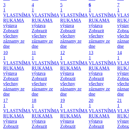
3
4
5
6
7
1
1
1
1
1
VLASTNÍMA
VLASTNÍMA
VLASTNÍMA
VLASTNÍMA
VLA
RUKAMA
RUKAMA
RUKAMA
RUKAMA
RUK
výstava
výstava
výstava
výstava
výsta
Zobrazit
Zobrazit
Zobrazit
Zobrazit
Zobraz
všechny
všechny
všechny
všechny
všech
záznamy ze
záznamy ze
záznamy ze
záznamy ze
zázna
dne
dne
dne
dne
dne
10
11
12
13
14
1
1
1
1
1
VLASTNÍMA
VLASTNÍMA
VLASTNÍMA
VLASTNÍMA
VLA
RUKAMA
RUKAMA
RUKAMA
RUKAMA
RUK
výstava
výstava
výstava
výstava
výsta
Zobrazit
Zobrazit
Zobrazit
Zobrazit
Zobraz
všechny
všechny
všechny
všechny
všech
záznamy ze
záznamy ze
záznamy ze
záznamy ze
zázna
dne
dne
dne
dne
dne
17
18
19
20
21
1
1
1
1
1
VLASTNÍMA
VLASTNÍMA
VLASTNÍMA
VLASTNÍMA
VLA
RUKAMA
RUKAMA
RUKAMA
RUKAMA
RUK
výstava
výstava
výstava
výstava
výsta
Zobrazit
Zobrazit
Zobrazit
Zobrazit
Zobraz