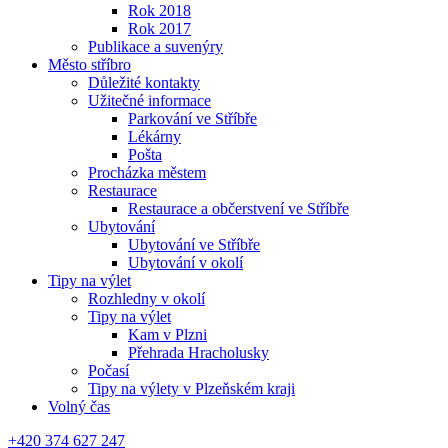
Rok 2018
Rok 2017
Publikace a suvenýry
Město stříbro
Důležité kontakty
Užitečné informace
Parkování ve Stříbře
Lékárny
Pošta
Procházka městem
Restaurace
Restaurace a občerstvení ve Stříbře
Ubytování
Ubytování ve Stříbře
Ubytování v okolí
Tipy na výlet
Rozhledny v okolí
Tipy na výlet
Kam v Plzni
Přehrada Hracholusky
Počasí
Tipy na výlety v Plzeňském kraji
Volný čas
+420 374 627 247