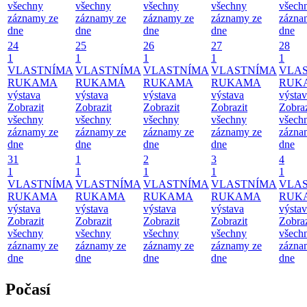
všechny
všechny
všechny
všechny
všech
záznamy ze
záznamy ze
záznamy ze
záznamy ze
zázna
dne
dne
dne
dne
dne
24
25
26
27
28
1
1
1
1
1
VLASTNÍMA
VLASTNÍMA
VLASTNÍMA
VLASTNÍMA
VLA
RUKAMA
RUKAMA
RUKAMA
RUKAMA
RUK
výstava
výstava
výstava
výstava
výsta
Zobrazit
Zobrazit
Zobrazit
Zobrazit
Zobraz
všechny
všechny
všechny
všechny
všech
záznamy ze
záznamy ze
záznamy ze
záznamy ze
zázna
dne
dne
dne
dne
dne
31
1
2
3
4
1
1
1
1
1
VLASTNÍMA
VLASTNÍMA
VLASTNÍMA
VLASTNÍMA
VLA
RUKAMA
RUKAMA
RUKAMA
RUKAMA
RUK
výstava
výstava
výstava
výstava
výsta
Zobrazit
Zobrazit
Zobrazit
Zobrazit
Zobraz
všechny
všechny
všechny
všechny
všech
záznamy ze
záznamy ze
záznamy ze
záznamy ze
zázna
dne
dne
dne
dne
dne
Počasí