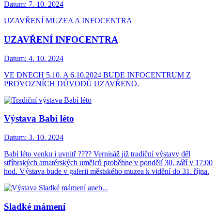
Datum:
7. 10. 2024
UZAVŘENÍ MUZEA A INFOCENTRA
UZAVŘENÍ INFOCENTRA
Datum:
4. 10. 2024
VE DNECH 5.10. A 6.10.2024 BUDE INFOCENTRUM Z
PROVOZNÍCH DŮVODŮ UZAVŘENO.
Výstava Babí léto
Datum:
3. 10. 2024
Babí léto venku i uvnitř ???? Vernisáž již tradiční výstavy děl
stříbrských amatérských umělců proběhne v pondělí 30. září v 17:00
hod. Výstava bude v galerii městského muzea k vidění do 31. října.
Sladké mámení