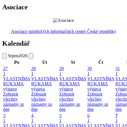
Asociace
Asociace turistických informačních center České republiky
Kalendář
Srpen
2026
Po
Út
St
Čt
27
28
29
30
31
1
1
1
1
1
VLASTNÍMA
VLASTNÍMA
VLASTNÍMA
VLASTNÍMA
VLA
RUKAMA
RUKAMA
RUKAMA
RUKAMA
RUK
výstava
výstava
výstava
výstava
výsta
Zobrazit
Zobrazit
Zobrazit
Zobrazit
Zobraz
všechny
všechny
všechny
všechny
všech
záznamy ze
záznamy ze
záznamy ze
záznamy ze
zázna
dne
dne
dne
dne
dne
3
4
5
6
7
1
1
1
1
1
VLASTNÍMA
VLASTNÍMA
VLASTNÍMA
VLASTNÍMA
VLA