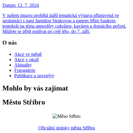
Datum:
12. 7. 2024
V našem muzeu probíhá další tematická výstava připravená ve
spolupráci s paní Jarmilou Strakovou a panem Jiřím Saukem,
tentokrát na téma atmosféry cukráren, kaváren a domácího pečení.
Můžete se přijít podívat po celé léto, do 7. září.
O nás
Akce ve městě
Akce v okolí
Aktuality
Fotogalerie
Publikace a suvenýry
Mohlo by vás zajímat
Město Stříbro
Oficiální stránky města Stříbra