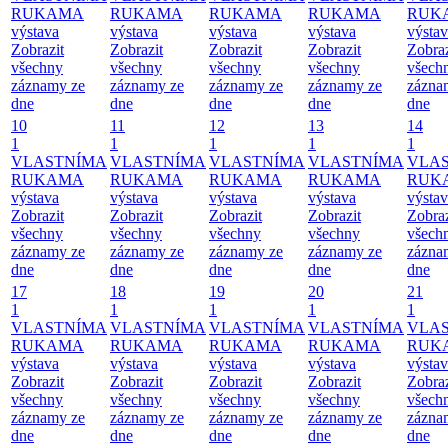
RUKAMA
RUKAMA
RUKAMA
RUKAMA
RUK
výstava
výstava
výstava
výstava
výsta
Zobrazit
Zobrazit
Zobrazit
Zobrazit
Zobraz
všechny
všechny
všechny
všechny
všech
záznamy ze
záznamy ze
záznamy ze
záznamy ze
zázna
dne
dne
dne
dne
dne
10
11
12
13
14
1
1
1
1
1
VLASTNÍMA
VLASTNÍMA
VLASTNÍMA
VLASTNÍMA
VLA
RUKAMA
RUKAMA
RUKAMA
RUKAMA
RUK
výstava
výstava
výstava
výstava
výsta
Zobrazit
Zobrazit
Zobrazit
Zobrazit
Zobraz
všechny
všechny
všechny
všechny
všech
záznamy ze
záznamy ze
záznamy ze
záznamy ze
zázna
dne
dne
dne
dne
dne
17
18
19
20
21
1
1
1
1
1
VLASTNÍMA
VLASTNÍMA
VLASTNÍMA
VLASTNÍMA
VLA
RUKAMA
RUKAMA
RUKAMA
RUKAMA
RUK
výstava
výstava
výstava
výstava
výsta
Zobrazit
Zobrazit
Zobrazit
Zobrazit
Zobraz
všechny
všechny
všechny
všechny
všech
záznamy ze
záznamy ze
záznamy ze
záznamy ze
zázna
dne
dne
dne
dne
dne