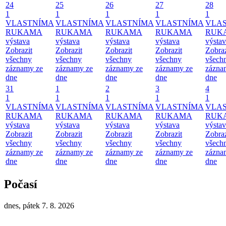
24
25
26
27
28
1
1
1
1
1
VLASTNÍMA
VLASTNÍMA
VLASTNÍMA
VLASTNÍMA
VLA
RUKAMA
RUKAMA
RUKAMA
RUKAMA
RUK
výstava
výstava
výstava
výstava
výsta
Zobrazit
Zobrazit
Zobrazit
Zobrazit
Zobraz
všechny
všechny
všechny
všechny
všech
záznamy ze
záznamy ze
záznamy ze
záznamy ze
zázna
dne
dne
dne
dne
dne
31
1
2
3
4
1
1
1
1
1
VLASTNÍMA
VLASTNÍMA
VLASTNÍMA
VLASTNÍMA
VLA
RUKAMA
RUKAMA
RUKAMA
RUKAMA
RUK
výstava
výstava
výstava
výstava
výsta
Zobrazit
Zobrazit
Zobrazit
Zobrazit
Zobraz
všechny
všechny
všechny
všechny
všech
záznamy ze
záznamy ze
záznamy ze
záznamy ze
zázna
dne
dne
dne
dne
dne
Počasí
dnes, pátek 7. 8. 2026