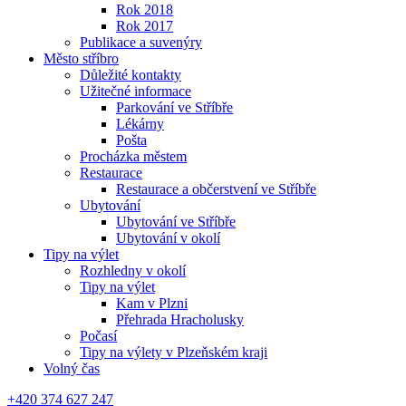
Rok 2018
Rok 2017
Publikace a suvenýry
Město stříbro
Důležité kontakty
Užitečné informace
Parkování ve Stříbře
Lékárny
Pošta
Procházka městem
Restaurace
Restaurace a občerstvení ve Stříbře
Ubytování
Ubytování ve Stříbře
Ubytování v okolí
Tipy na výlet
Rozhledny v okolí
Tipy na výlet
Kam v Plzni
Přehrada Hracholusky
Počasí
Tipy na výlety v Plzeňském kraji
Volný čas
+420 374 627 247