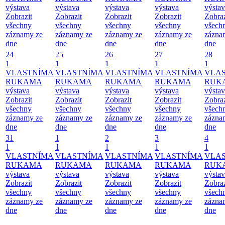
výstava
výstava
výstava
výstava
výsta
Zobrazit
Zobrazit
Zobrazit
Zobrazit
Zobraz
všechny
všechny
všechny
všechny
všech
záznamy ze
záznamy ze
záznamy ze
záznamy ze
zázna
dne
dne
dne
dne
dne
24
25
26
27
28
1
1
1
1
1
VLASTNÍMA
VLASTNÍMA
VLASTNÍMA
VLASTNÍMA
VLA
RUKAMA
RUKAMA
RUKAMA
RUKAMA
RUK
výstava
výstava
výstava
výstava
výsta
Zobrazit
Zobrazit
Zobrazit
Zobrazit
Zobraz
všechny
všechny
všechny
všechny
všech
záznamy ze
záznamy ze
záznamy ze
záznamy ze
zázna
dne
dne
dne
dne
dne
31
1
2
3
4
1
1
1
1
1
VLASTNÍMA
VLASTNÍMA
VLASTNÍMA
VLASTNÍMA
VLA
RUKAMA
RUKAMA
RUKAMA
RUKAMA
RUK
výstava
výstava
výstava
výstava
výsta
Zobrazit
Zobrazit
Zobrazit
Zobrazit
Zobraz
všechny
všechny
všechny
všechny
všech
záznamy ze
záznamy ze
záznamy ze
záznamy ze
zázna
dne
dne
dne
dne
dne