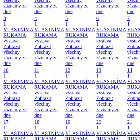
všechny
všechny
všechny
všechny
všech
záznamy ze
záznamy ze
záznamy ze
záznamy ze
zázna
dne
dne
dne
dne
dne
3
4
5
6
7
1
1
1
1
1
VLASTNÍMA
VLASTNÍMA
VLASTNÍMA
VLASTNÍMA
VLA
RUKAMA
RUKAMA
RUKAMA
RUKAMA
RUK
výstava
výstava
výstava
výstava
výsta
Zobrazit
Zobrazit
Zobrazit
Zobrazit
Zobraz
všechny
všechny
všechny
všechny
všech
záznamy ze
záznamy ze
záznamy ze
záznamy ze
zázna
dne
dne
dne
dne
dne
10
11
12
13
14
1
1
1
1
1
VLASTNÍMA
VLASTNÍMA
VLASTNÍMA
VLASTNÍMA
VLA
RUKAMA
RUKAMA
RUKAMA
RUKAMA
RUK
výstava
výstava
výstava
výstava
výsta
Zobrazit
Zobrazit
Zobrazit
Zobrazit
Zobraz
všechny
všechny
všechny
všechny
všech
záznamy ze
záznamy ze
záznamy ze
záznamy ze
zázna
dne
dne
dne
dne
dne
17
18
19
20
21
1
1
1
1
1
VLASTNÍMA
VLASTNÍMA
VLASTNÍMA
VLASTNÍMA
VLA
RUKAMA
RUKAMA
RUKAMA
RUKAMA
RUK