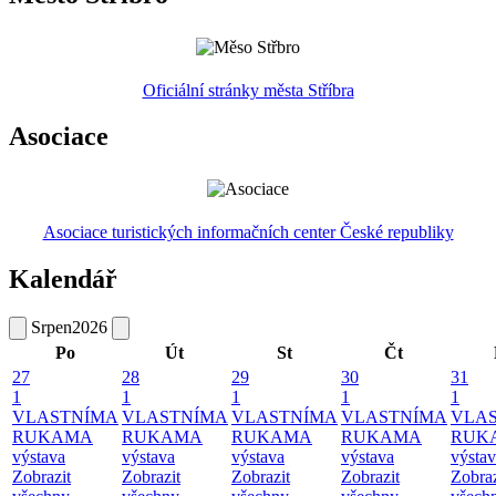
Oficiální stránky města Stříbra
Asociace
Asociace turistických informačních center České republiky
Kalendář
Srpen
2026
Po
Út
St
Čt
27
28
29
30
31
1
1
1
1
1
VLASTNÍMA
VLASTNÍMA
VLASTNÍMA
VLASTNÍMA
VLA
RUKAMA
RUKAMA
RUKAMA
RUKAMA
RUK
výstava
výstava
výstava
výstava
výsta
Zobrazit
Zobrazit
Zobrazit
Zobrazit
Zobraz