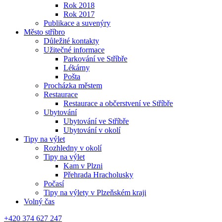
Rok 2018
Rok 2017
Publikace a suvenýry
Město stříbro
Důležité kontakty
Užitečné informace
Parkování ve Stříbře
Lékárny
Pošta
Procházka městem
Restaurace
Restaurace a občerstvení ve Stříbře
Ubytování
Ubytování ve Stříbře
Ubytování v okolí
Tipy na výlet
Rozhledny v okolí
Tipy na výlet
Kam v Plzni
Přehrada Hracholusky
Počasí
Tipy na výlety v Plzeňském kraji
Volný čas
+420 374 627 247