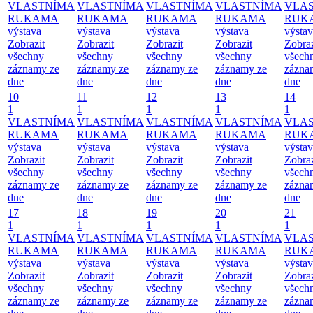
VLASTNÍMA
VLASTNÍMA
VLASTNÍMA
VLASTNÍMA
VLA
RUKAMA
RUKAMA
RUKAMA
RUKAMA
RUK
výstava
výstava
výstava
výstava
výsta
Zobrazit
Zobrazit
Zobrazit
Zobrazit
Zobraz
všechny
všechny
všechny
všechny
všech
záznamy ze
záznamy ze
záznamy ze
záznamy ze
zázna
dne
dne
dne
dne
dne
10
11
12
13
14
1
1
1
1
1
VLASTNÍMA
VLASTNÍMA
VLASTNÍMA
VLASTNÍMA
VLA
RUKAMA
RUKAMA
RUKAMA
RUKAMA
RUK
výstava
výstava
výstava
výstava
výsta
Zobrazit
Zobrazit
Zobrazit
Zobrazit
Zobraz
všechny
všechny
všechny
všechny
všech
záznamy ze
záznamy ze
záznamy ze
záznamy ze
zázna
dne
dne
dne
dne
dne
17
18
19
20
21
1
1
1
1
1
VLASTNÍMA
VLASTNÍMA
VLASTNÍMA
VLASTNÍMA
VLA
RUKAMA
RUKAMA
RUKAMA
RUKAMA
RUK
výstava
výstava
výstava
výstava
výsta
Zobrazit
Zobrazit
Zobrazit
Zobrazit
Zobraz
všechny
všechny
všechny
všechny
všech
záznamy ze
záznamy ze
záznamy ze
záznamy ze
zázna