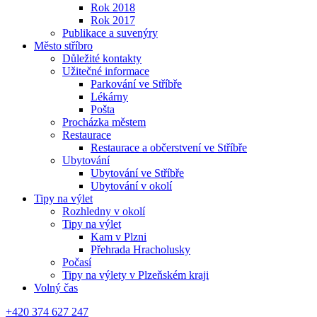
Rok 2018
Rok 2017
Publikace a suvenýry
Město stříbro
Důležité kontakty
Užitečné informace
Parkování ve Stříbře
Lékárny
Pošta
Procházka městem
Restaurace
Restaurace a občerstvení ve Stříbře
Ubytování
Ubytování ve Stříbře
Ubytování v okolí
Tipy na výlet
Rozhledny v okolí
Tipy na výlet
Kam v Plzni
Přehrada Hracholusky
Počasí
Tipy na výlety v Plzeňském kraji
Volný čas
+420 374 627 247