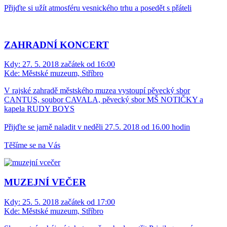
Přijďte si užít atmosféru vesnického trhu a posedět s přáteli
ZAHRADNÍ KONCERT
Kdy:
27. 5. 2018 začátek od 16:00
Kde:
Městské muzeum, Stříbro
V rajské zahradě městského muzea vystoupí pěvecký sbor
CANTUS, soubor CAVALA, pěvecký sbor MŠ NOTIČKY a
kapela RUDY BOYS
Přijďte se jarně naladit v neděli 27.5. 2018 od 16.00 hodin
Těšíme se na Vás
MUZEJNÍ VEČER
Kdy:
25. 5. 2018 začátek od 17:00
Kde:
Městské muzeum, Stříbro