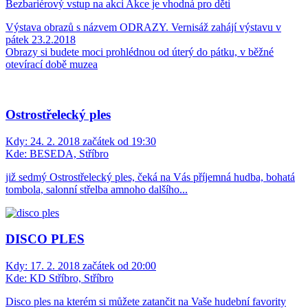
Bezbariérový vstup na akci
Akce je vhodná pro děti
Výstava obrazů s názvem ODRAZY. Vernisáž zahájí výstavu v
pátek 23.2.2018
Obrazy si budete moci prohlédnou od úterý do pátku, v běžné
otevírací době muzea
Ostrostřelecký ples
Kdy:
24. 2. 2018 začátek od 19:30
Kde:
BESEDA, Stříbro
již sedmý Ostrostřelecký ples, čeká na Vás příjemná hudba, bohatá
tombola, salonní střelba amnoho dalšího...
DISCO PLES
Kdy:
17. 2. 2018 začátek od 20:00
Kde:
KD Stříbro, Stříbro
Disco ples na kterém si můžete zatančit na Vaše hudební favority