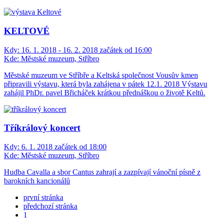
KELTOVÉ
Kdy:
16. 1. 2018 - 16. 2. 2018 začátek od 16:00
Kde:
Městské muzeum, Stříbro
Městské muzeum ve Stříbře a Keltská společnost Vousův kmen
připravili výstavu, která byla zahájena v pátek 12.1. 2018 Výstavu
zahájil PhDr. pavel Břicháček krátkou přednáškou o životě Keltů.
Tříkrálový koncert
Kdy:
6. 1. 2018 začátek od 18:00
Kde:
Městské muzeum, Stříbro
Hudba Cavalla a sbor Cantus zahrají a zazpívají vánoční písně z
barokních kancionálů
první stránka
předchozí stránka
1