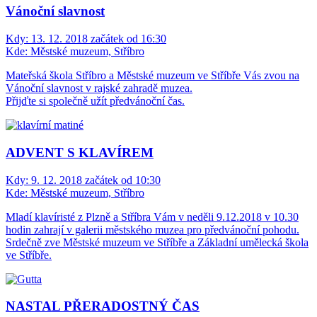
Vánoční slavnost
Kdy:
13. 12. 2018 začátek od 16:30
Kde:
Městské muzeum, Stříbro
Mateřská škola Stříbro a Městské muzeum ve Stříbře Vás zvou na
Vánoční slavnost v rajské zahradě muzea.
Přijďte si společně užít předvánoční čas.
ADVENT S KLAVÍREM
Kdy:
9. 12. 2018 začátek od 10:30
Kde:
Městské muzeum, Stříbro
Mladí klavíristé z Plzně a Stříbra Vám v neděli 9.12.2018 v 10.30
hodin zahrají v galerii městského muzea pro předvánoční pohodu.
Srdečně zve Městské muzeum ve Stříbře a Základní umělecká škola
ve Stříbře.
NASTAL PŘERADOSTNÝ ČAS