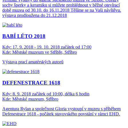
sochy šperky a keramiku si můžete prohlédnout v běžné otevírací
době muzea od 30.10. do 16.11.2018 Těšíme se na Vaši návštěvu.
výstava prodloužena do 21.12.2018
BABÍ LÉTO 2018
Kdy:
17. 9. 2018 - 19. 10. 2018 začátek od 17:00
Kde:
Městské muzeum ve Stříbře, Stříbro
Výstava prací amatérských autorů
DEFENESTRACE 1618
Kdy:
8. 9. 2018 začátek od 10:00, délka 6 hodin
Kde:
Městské muzeum, Stříbro
Agentura Rylan a společnost Gloria vystoupí v muzeu s příběhem
Defenestrace 1618 - počátek stavovského povstání v rámci EHD.