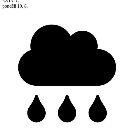
32/13 °C
pondělí
10. 8.