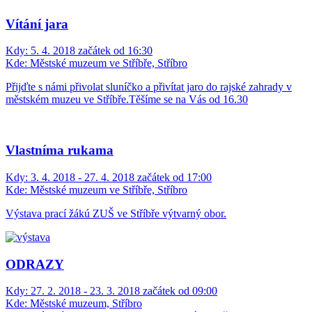
Vítání jara
Kdy:
5. 4. 2018 začátek od 16:30
Kde:
Městské muzeum ve Stříbře, Stříbro
Přijďte s námi přivolat sluníčko a přivítat jaro do rajské zahrady v
městském muzeu ve Stříbře.Těšíme se na Vás od 16.30
Vlastníma rukama
Kdy:
3. 4. 2018 - 27. 4. 2018 začátek od 17:00
Kde:
Městské muzeum ve Stříbře, Stříbro
Výstava prací žákú ZUŠ ve Stříbře výtvarný obor.
ODRAZY
Kdy:
27. 2. 2018 - 23. 3. 2018 začátek od 09:00
Kde:
Městské muzeum, Stříbro