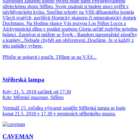
Slavnostní zahájení tohoto večera bude patřit Privilegovanému
střeleckému sboru Stříbro. Svoje znalosti si budete moci ověřit v
návštěvnickém kvízu. Spočítat schody na Věži děkanského kostela
Všech svatých, navštívit Hornický skanzen či mineralogický domek
Duchmaus. Na Hodinu slunce Vás pozvou Los Niňos Locos a
Alchymistická dílna v podání souboru Gloria určitě rozhýbe nejednu
bránici. Zazpívat si múžete se Švejk - Bandem staropražské písničky
a kuplety...Nebude chybět ani občerstvení..Doufáme, že si každý z
této nabídky vybere.
Přijďte se pobavit i poučit. Těšíme se na VÁS...
Stříbrská lampa
Kdy:
21. 5. 2018 začátek od 17:30
Kde:
Městské muzeum, Stříbro
Vernisáž 15. ročníku výtvarné soutěže Stříbrská lampa se bude
konat 21.5. 2018 v 17.30 v prostorách stříbrského muzea.
CAVEMAN