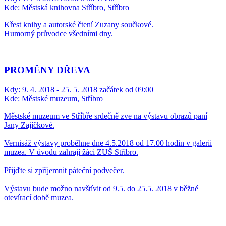
Kde:
Městská knihovna Stříbro, Stříbro
Křest knihy a autorské čtení Zuzany součkové.
Humorný průvodce všedními dny.
PROMĚNY DŘEVA
Kdy:
9. 4. 2018 - 25. 5. 2018 začátek od 09:00
Kde:
Městské muzeum, Stříbro
Městské muzeum ve Stříbře srdečně zve na výstavu obrazů paní
Jany Zajíčkové.
Vernisáž výstavy proběhne dne 4.5.2018 od 17.00 hodin v galerii
muzea. V úvodu zahrají žáci ZUŠ Stříbro.
Přijďte si zpříjemnit páteční podvečer.
Výstavu bude možno navštívit od 9.5. do 25.5. 2018 v běžné
otevírací době muzea.