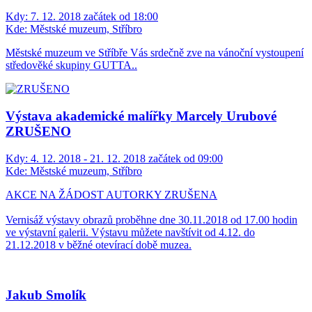
Kdy:
7. 12. 2018 začátek od 18:00
Kde:
Městské muzeum, Stříbro
Městské muzeum ve Stříbře Vás srdečně zve na vánoční vystoupení
středověké skupiny GUTTA..
Výstava akademické malířky Marcely Urubové
ZRUŠENO
Kdy:
4. 12. 2018 - 21. 12. 2018 začátek od 09:00
Kde:
Městské muzeum, Stříbro
AKCE NA ŽÁDOST AUTORKY ZRUŠENA
Vernisáž výstavy obrazů proběhne dne 30.11.2018 od 17.00 hodin
ve výstavní galerii. Výstavu můžete navštívit od 4.12. do
21.12.2018 v běžné otevírací době muzea.
Jakub Smolík