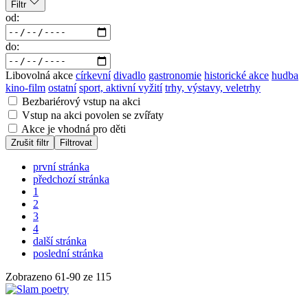
Filtr
od:
do:
Libovolná akce
církevní
divadlo
gastronomie
historické akce
hudba
kino-film
ostatní
sport, aktivní vyžití
trhy, výstavy, veletrhy
Bezbariérový vstup na akci
Vstup na akci povolen se zvířaty
Akce je vhodná pro děti
Zrušit filtr
Filtrovat
první stránka
předchozí stránka
1
2
3
4
další stránka
poslední stránka
Zobrazeno
61
-
90
ze 115