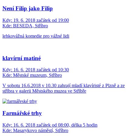
Není Filip jako Filip
Kdy:
19. 6. 2018 začátek od 19:00
Kde:
BESEDA, Stříbro
lehkovážná komedie pro vážné lidi
klavírní matiné
Kdy:
16. 6. 2018 začátek od 10:30
Kde:
Městské muzeum, Stříbro
V sobotu 16.6.2018 v 10.30 zahrají mladí klavíristé z Plzně a ze
stříbra v galerii Městského muzea ve Stříbře
Farmářské trhy
Kdy:
16. 6. 2018 začátek od 08:00, délka 5 hodin
Kde:
Masarykovo náměstí, Stříbro