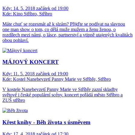
Kdy:
14. 5. 2018 začátek od 19:00
Kde:
Kino Stříbro, Stříbro
Máte chuť se rozesmát až k slzám? Přijďte se podívat na slavnou
one man show o tom, co dělá muže mužem a ženu ženou, o
rozdílech mezi námi, o lásce, partnerství a vtipně utajených kvalitách
obou pohlaví.
MÁJOVÝ KONCERT
Kdy:
11. 5. 2018 začátek od 19:00
Kde:
Kostel Nanebevzetí Panny Marie ve Stříbře, Stříbro
V kostele Nanebevzetí Panny Marie ve Stříbře zazní skladby
světové i české populární scény. koncert pořádá město Stříbro a
ZUŠ stříbro
Křest knihy - Běh života s úsměvem
Kdy:
17. 4. 2018 začátek od 17:30