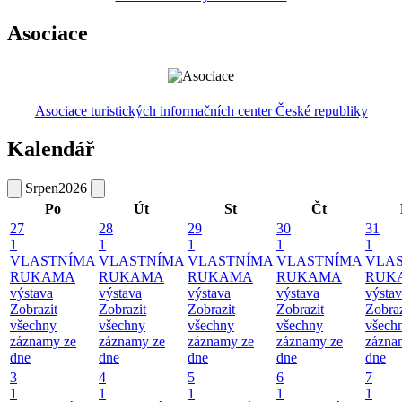
Asociace
Asociace turistických informačních center České republiky
Kalendář
Srpen
2026
Po
Út
St
Čt
27
28
29
30
31
1
1
1
1
1
VLASTNÍMA
VLASTNÍMA
VLASTNÍMA
VLASTNÍMA
VLA
RUKAMA
RUKAMA
RUKAMA
RUKAMA
RUK
výstava
výstava
výstava
výstava
výsta
Zobrazit
Zobrazit
Zobrazit
Zobrazit
Zobraz
všechny
všechny
všechny
všechny
všech
záznamy ze
záznamy ze
záznamy ze
záznamy ze
zázna
dne
dne
dne
dne
dne
3
4
5
6
7
1
1
1
1
1