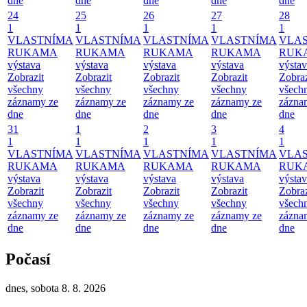
dne
dne
dne
dne
dne
24
25
26
27
28
1
1
1
1
1
VLASTNÍMA
VLASTNÍMA
VLASTNÍMA
VLASTNÍMA
VLA
RUKAMA
RUKAMA
RUKAMA
RUKAMA
RUK
výstava
výstava
výstava
výstava
výsta
Zobrazit
Zobrazit
Zobrazit
Zobrazit
Zobraz
všechny
všechny
všechny
všechny
všech
záznamy ze
záznamy ze
záznamy ze
záznamy ze
zázna
dne
dne
dne
dne
dne
31
1
2
3
4
1
1
1
1
1
VLASTNÍMA
VLASTNÍMA
VLASTNÍMA
VLASTNÍMA
VLA
RUKAMA
RUKAMA
RUKAMA
RUKAMA
RUK
výstava
výstava
výstava
výstava
výsta
Zobrazit
Zobrazit
Zobrazit
Zobrazit
Zobraz
všechny
všechny
všechny
všechny
všech
záznamy ze
záznamy ze
záznamy ze
záznamy ze
zázna
dne
dne
dne
dne
dne
Počasí
dnes, sobota 8. 8. 2026