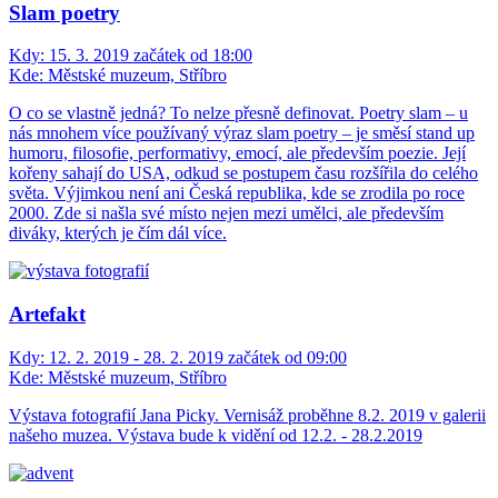
Slam poetry
Kdy:
15. 3. 2019 začátek od 18:00
Kde:
Městské muzeum, Stříbro
O co se vlastně jedná? To nelze přesně definovat. Poetry slam – u
nás mnohem více používaný výraz slam poetry – je směsí stand up
humoru, filosofie, performativy, emocí, ale především poezie. Její
kořeny sahají do USA, odkud se postupem času rozšířila do celého
světa. Výjimkou není ani Česká republika, kde se zrodila po roce
2000. Zde si našla své místo nejen mezi umělci, ale především
diváky, kterých je čím dál více.
Artefakt
Kdy:
12. 2. 2019 - 28. 2. 2019 začátek od 09:00
Kde:
Městské muzeum, Stříbro
Výstava fotografií Jana Picky. Vernisáž proběhne 8.2. 2019 v galerii
našeho muzea. Výstava bude k vidění od 12.2. - 28.2.2019