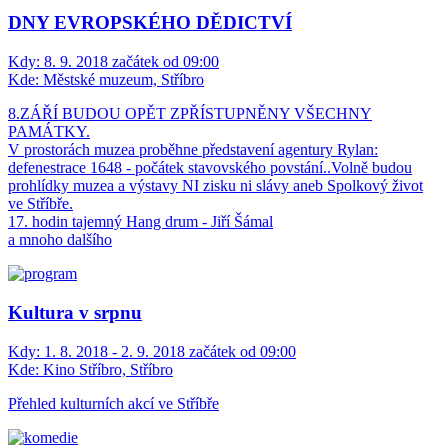
DNY EVROPSKÉHO DĚDICTVÍ
Kdy:
8. 9. 2018 začátek od 09:00
Kde:
Městské muzeum, Stříbro
8.ZÁŘÍ BUDOU OPĚT ZPŘÍSTUPNĚNY VŠECHNY
PAMÁTKY.
V prostorách muzea proběhne představení agentury Rylan:
defenestrace 1648 - počátek stavovského povstání..Volně budou
prohlídky muzea a výstavy NI zisku ni slávy aneb Spolkový život
ve Stříbře.
17. hodin tajemný Hang drum - Jiří Šámal
a mnoho dalšího
Kultura v srpnu
Kdy:
1. 8. 2018 - 2. 9. 2018 začátek od 09:00
Kde:
Kino Stříbro, Stříbro
Přehled kulturních akcí ve Stříbře