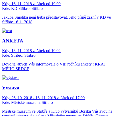
Kdy:
16. 11. 2018 začátek od 19:00
Kde:
KD Stříbro, Stříbro
Jakuba Smolíka není třeba představovat. Jeho písně zazní v KD ve
Stříbře 16.11.2018
ANKETA
Kdy:
13. 11. 2018 začátek od 10:02
Kde:
Stříbro, Stříbro
Dovolte, abych Vás informovala o VII: ročníku ankety : KRAJ
MÉHO SRDCE
Výstava
Kdy:
26. 10. 2018 - 16. 11. 2018 začátek od 17:00
Kde:
Městské muzeum, Stříbro
Městské muzeum ve Stříbře a Klub výtvarníků Borska Vás zvou na
vernisáž výstavy do galerie Městského muzea ve Stříbře. Obrazy