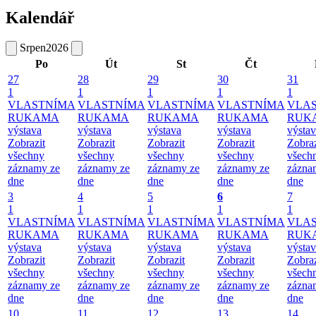
Kalendář
Srpen
2026
Po
Út
St
Čt
27
28
29
30
31
1
1
1
1
1
VLASTNÍMA
VLASTNÍMA
VLASTNÍMA
VLASTNÍMA
VLA
RUKAMA
RUKAMA
RUKAMA
RUKAMA
RUK
výstava
výstava
výstava
výstava
výsta
Zobrazit
Zobrazit
Zobrazit
Zobrazit
Zobraz
všechny
všechny
všechny
všechny
všech
záznamy ze
záznamy ze
záznamy ze
záznamy ze
zázna
dne
dne
dne
dne
dne
3
4
5
6
7
1
1
1
1
1
VLASTNÍMA
VLASTNÍMA
VLASTNÍMA
VLASTNÍMA
VLA
RUKAMA
RUKAMA
RUKAMA
RUKAMA
RUK
výstava
výstava
výstava
výstava
výsta
Zobrazit
Zobrazit
Zobrazit
Zobrazit
Zobraz
všechny
všechny
všechny
všechny
všech
záznamy ze
záznamy ze
záznamy ze
záznamy ze
zázna
dne
dne
dne
dne
dne
10
11
12
13
14