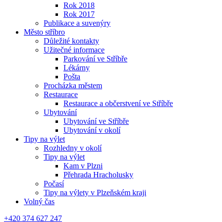
Rok 2018
Rok 2017
Publikace a suvenýry
Město stříbro
Důležité kontakty
Užitečné informace
Parkování ve Stříbře
Lékárny
Pošta
Procházka městem
Restaurace
Restaurace a občerstvení ve Stříbře
Ubytování
Ubytování ve Stříbře
Ubytování v okolí
Tipy na výlet
Rozhledny v okolí
Tipy na výlet
Kam v Plzni
Přehrada Hracholusky
Počasí
Tipy na výlety v Plzeňském kraji
Volný čas
+420 374 627 247