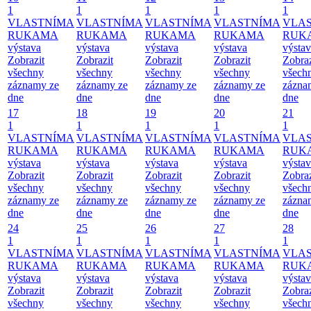
1
1
1
1
1
VLASTNÍMA
VLASTNÍMA
VLASTNÍMA
VLASTNÍMA
VLA
RUKAMA
RUKAMA
RUKAMA
RUKAMA
RUK
výstava
výstava
výstava
výstava
výsta
Zobrazit
Zobrazit
Zobrazit
Zobrazit
Zobraz
všechny
všechny
všechny
všechny
všech
záznamy ze
záznamy ze
záznamy ze
záznamy ze
zázna
dne
dne
dne
dne
dne
17
18
19
20
21
1
1
1
1
1
VLASTNÍMA
VLASTNÍMA
VLASTNÍMA
VLASTNÍMA
VLA
RUKAMA
RUKAMA
RUKAMA
RUKAMA
RUK
výstava
výstava
výstava
výstava
výsta
Zobrazit
Zobrazit
Zobrazit
Zobrazit
Zobraz
všechny
všechny
všechny
všechny
všech
záznamy ze
záznamy ze
záznamy ze
záznamy ze
zázna
dne
dne
dne
dne
dne
24
25
26
27
28
1
1
1
1
1
VLASTNÍMA
VLASTNÍMA
VLASTNÍMA
VLASTNÍMA
VLA
RUKAMA
RUKAMA
RUKAMA
RUKAMA
RUK
výstava
výstava
výstava
výstava
výsta
Zobrazit
Zobrazit
Zobrazit
Zobrazit
Zobraz
všechny
všechny
všechny
všechny
všech