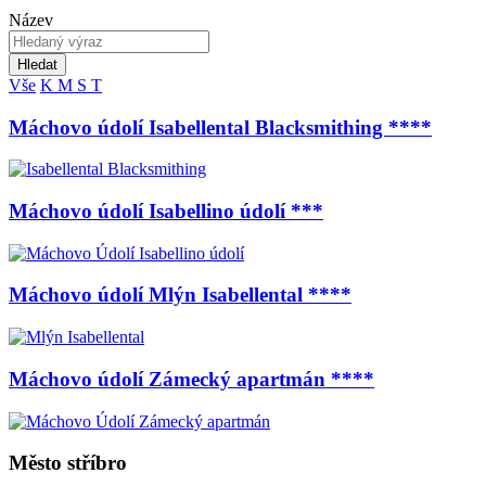
Název
Hledat
Vše
K
M
S
T
Máchovo údolí Isabellental Blacksmithing ****
Máchovo údolí Isabellino údolí ***
Máchovo údolí Mlýn Isabellental ****
Máchovo údolí Zámecký apartmán ****
Město stříbro