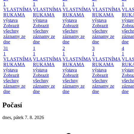
1
1
1
1
1
VLASTNÍMA
VLASTNÍMA
VLASTNÍMA
VLASTNÍMA
VLA
RUKAMA
RUKAMA
RUKAMA
RUKAMA
RUK
výstava
výstava
výstava
výstava
výsta
Zobrazit
Zobrazit
Zobrazit
Zobrazit
Zobraz
všechny
všechny
všechny
všechny
všech
záznamy ze
záznamy ze
záznamy ze
záznamy ze
zázna
dne
dne
dne
dne
dne
31
1
2
3
4
1
1
1
1
1
VLASTNÍMA
VLASTNÍMA
VLASTNÍMA
VLASTNÍMA
VLA
RUKAMA
RUKAMA
RUKAMA
RUKAMA
RUK
výstava
výstava
výstava
výstava
výsta
Zobrazit
Zobrazit
Zobrazit
Zobrazit
Zobraz
všechny
všechny
všechny
všechny
všech
záznamy ze
záznamy ze
záznamy ze
záznamy ze
zázna
dne
dne
dne
dne
dne
Počasí
dnes, pátek 7. 8. 2026