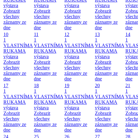
výstava
výstava
výstava
výstava
výsta
Zobrazit
Zobrazit
Zobrazit
Zobrazit
Zobraz
všechny
všechny
všechny
všechny
všech
záznamy ze
záznamy ze
záznamy ze
záznamy ze
zázna
dne
dne
dne
dne
dne
10
11
12
13
14
1
1
1
1
1
VLASTNÍMA
VLASTNÍMA
VLASTNÍMA
VLASTNÍMA
VLA
RUKAMA
RUKAMA
RUKAMA
RUKAMA
RUK
výstava
výstava
výstava
výstava
výsta
Zobrazit
Zobrazit
Zobrazit
Zobrazit
Zobraz
všechny
všechny
všechny
všechny
všech
záznamy ze
záznamy ze
záznamy ze
záznamy ze
zázna
dne
dne
dne
dne
dne
17
18
19
20
21
1
1
1
1
1
VLASTNÍMA
VLASTNÍMA
VLASTNÍMA
VLASTNÍMA
VLA
RUKAMA
RUKAMA
RUKAMA
RUKAMA
RUK
výstava
výstava
výstava
výstava
výsta
Zobrazit
Zobrazit
Zobrazit
Zobrazit
Zobraz
všechny
všechny
všechny
všechny
všech
záznamy ze
záznamy ze
záznamy ze
záznamy ze
zázna
dne
dne
dne
dne
dne
24
25
26
27
28