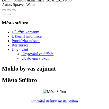
Datum poslední aktualizace:
30. 8. 2025 9:36
Autor:
Správce Webu
Město stříbro
Důležité kontakty
Užitečné informace
Procházka městem
Restaurace
Ubytování
Ubytování ve Stříbře
Ubytování v okolí
Mohlo by vás zajímat
Město Stříbro
Oficiální stránky města Stříbra