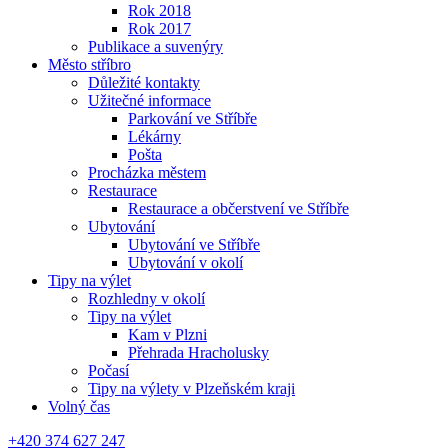
Rok 2018
Rok 2017
Publikace a suvenýry
Město stříbro
Důležité kontakty
Užitečné informace
Parkování ve Stříbře
Lékárny
Pošta
Procházka městem
Restaurace
Restaurace a občerstvení ve Stříbře
Ubytování
Ubytování ve Stříbře
Ubytování v okolí
Tipy na výlet
Rozhledny v okolí
Tipy na výlet
Kam v Plzni
Přehrada Hracholusky
Počasí
Tipy na výlety v Plzeňském kraji
Volný čas
+420 374 627 247