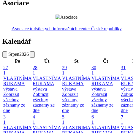
Asociace
Asociace turistických informačních center České republiky
Kalendář
Srpen
2026
Po
Út
St
Čt
27
28
29
30
31
1
1
1
1
1
VLASTNÍMA
VLASTNÍMA
VLASTNÍMA
VLASTNÍMA
VLA
RUKAMA
RUKAMA
RUKAMA
RUKAMA
RUK
výstava
výstava
výstava
výstava
výsta
Zobrazit
Zobrazit
Zobrazit
Zobrazit
Zobraz
všechny
všechny
všechny
všechny
všech
záznamy ze
záznamy ze
záznamy ze
záznamy ze
zázna
dne
dne
dne
dne
dne
3
4
5
6
7
1
1
1
1
1
VLASTNÍMA
VLASTNÍMA
VLASTNÍMA
VLASTNÍMA
VLA
RUKAMA
RUKAMA
RUKAMA
RUKAMA
RUK