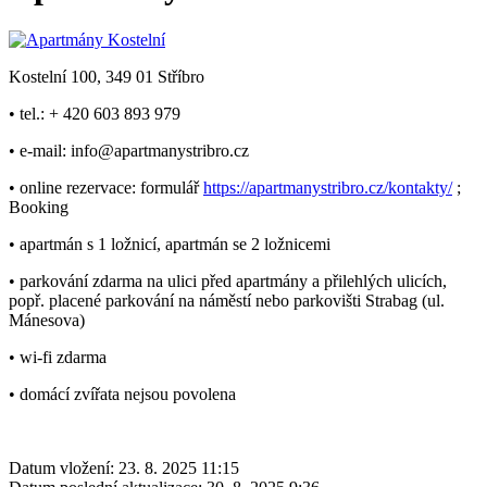
Kostelní 100, 349 01 Stříbro
• tel.: + 420 603 893 979
• e-mail: info@apartmanystribro.cz
• online rezervace: formulář
https://apartmanystribro.cz/kontakty/
;
Booking
• apartmán s 1 ložnicí, apartmán se 2 ložnicemi
• parkování zdarma na ulici před apartmány a přilehlých ulicích,
popř. placené parkování na náměstí nebo parkovišti Strabag (ul.
Mánesova)
• wi-fi zdarma
• domácí zvířata nejsou povolena
Datum vložení:
23. 8. 2025 11:15