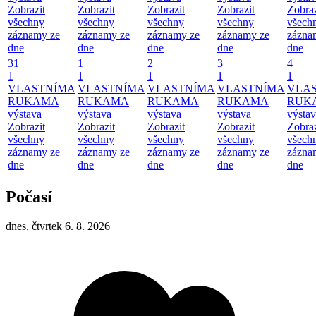
Zobrazit
Zobrazit
Zobrazit
Zobrazit
Zobraz
všechny
všechny
všechny
všechny
všech
záznamy ze
záznamy ze
záznamy ze
záznamy ze
zázna
dne
dne
dne
dne
dne
31
1
2
3
4
1
1
1
1
1
VLASTNÍMA
VLASTNÍMA
VLASTNÍMA
VLASTNÍMA
VLA
RUKAMA
RUKAMA
RUKAMA
RUKAMA
RUK
výstava
výstava
výstava
výstava
výsta
Zobrazit
Zobrazit
Zobrazit
Zobrazit
Zobraz
všechny
všechny
všechny
všechny
všech
záznamy ze
záznamy ze
záznamy ze
záznamy ze
zázna
dne
dne
dne
dne
dne
Počasí
dnes, čtvrtek 6. 8. 2026