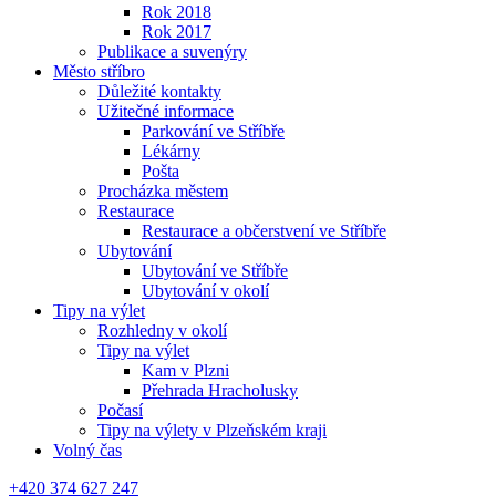
Rok 2018
Rok 2017
Publikace a suvenýry
Město stříbro
Důležité kontakty
Užitečné informace
Parkování ve Stříbře
Lékárny
Pošta
Procházka městem
Restaurace
Restaurace a občerstvení ve Stříbře
Ubytování
Ubytování ve Stříbře
Ubytování v okolí
Tipy na výlet
Rozhledny v okolí
Tipy na výlet
Kam v Plzni
Přehrada Hracholusky
Počasí
Tipy na výlety v Plzeňském kraji
Volný čas
+420 374 627 247