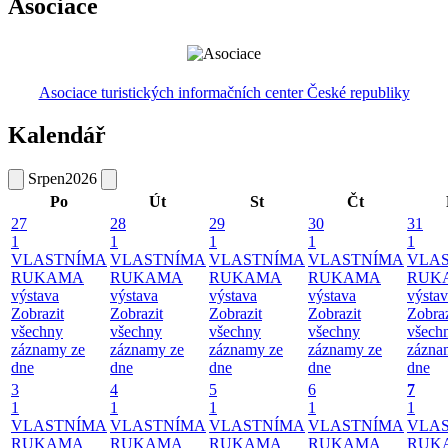
Asociace
Asociace turistických informačních center České republiky
Kalendář
Srpen
2026
Po
Út
St
Čt
27
28
29
30
31
1
1
1
1
1
VLASTNÍMA
VLASTNÍMA
VLASTNÍMA
VLASTNÍMA
VLA
RUKAMA
RUKAMA
RUKAMA
RUKAMA
RUK
výstava
výstava
výstava
výstava
výsta
Zobrazit
Zobrazit
Zobrazit
Zobrazit
Zobraz
všechny
všechny
všechny
všechny
všech
záznamy ze
záznamy ze
záznamy ze
záznamy ze
zázna
dne
dne
dne
dne
dne
3
4
5
6
7
1
1
1
1
1
VLASTNÍMA
VLASTNÍMA
VLASTNÍMA
VLASTNÍMA
VLA
RUKAMA
RUKAMA
RUKAMA
RUKAMA
RUK