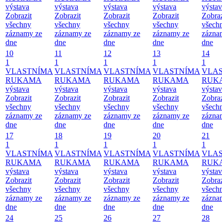
výstava
výstava
výstava
výstava
výsta
Zobrazit
Zobrazit
Zobrazit
Zobrazit
Zobraz
všechny
všechny
všechny
všechny
všech
záznamy ze
záznamy ze
záznamy ze
záznamy ze
zázna
dne
dne
dne
dne
dne
10
11
12
13
14
1
1
1
1
1
VLASTNÍMA
VLASTNÍMA
VLASTNÍMA
VLASTNÍMA
VLA
RUKAMA
RUKAMA
RUKAMA
RUKAMA
RUK
výstava
výstava
výstava
výstava
výsta
Zobrazit
Zobrazit
Zobrazit
Zobrazit
Zobraz
všechny
všechny
všechny
všechny
všech
záznamy ze
záznamy ze
záznamy ze
záznamy ze
zázna
dne
dne
dne
dne
dne
17
18
19
20
21
1
1
1
1
1
VLASTNÍMA
VLASTNÍMA
VLASTNÍMA
VLASTNÍMA
VLA
RUKAMA
RUKAMA
RUKAMA
RUKAMA
RUK
výstava
výstava
výstava
výstava
výsta
Zobrazit
Zobrazit
Zobrazit
Zobrazit
Zobraz
všechny
všechny
všechny
všechny
všech
záznamy ze
záznamy ze
záznamy ze
záznamy ze
zázna
dne
dne
dne
dne
dne
24
25
26
27
28