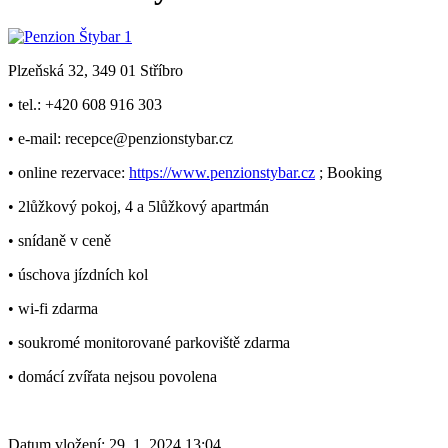
Plzeňská 32, 349 01 Stříbro
• tel.: +420 608 916 303
• e-mail: recepce@penzionstybar.cz
• online rezervace:
https://www.penzionstybar.cz
; Booking
• 2lůžkový pokoj, 4 a 5lůžkový apartmán
• snídaně v ceně
• úschova jízdních kol
• wi-fi zdarma
• soukromé monitorované parkoviště zdarma
• domácí zvířata nejsou povolena
Datum vložení:
29. 1. 2024 13:04