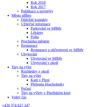
Rok 2018
Rok 2017
Publikace a suvenýry
Město stříbro
Důležité kontakty
Užitečné informace
Parkování ve Stříbře
Lékárny
Pošta
Procházka městem
Restaurace
Restaurace a občerstvení ve Stříbře
Ubytování
Ubytování ve Stříbře
Ubytování v okolí
Tipy na výlet
Rozhledny v okolí
Tipy na výlet
Kam v Plzni
Přehrada Hracholusky
Počasí
Tipy na výlety v Plzeňském kraji
Volný čas
+420 374 627 247