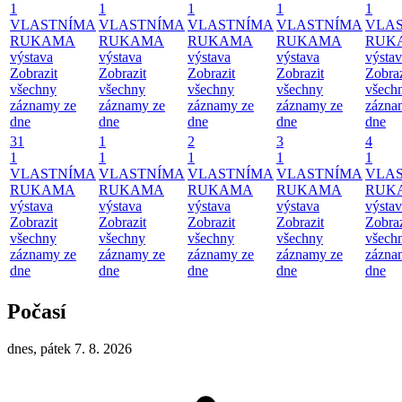
1
1
1
1
1
VLASTNÍMA
VLASTNÍMA
VLASTNÍMA
VLASTNÍMA
VLA
RUKAMA
RUKAMA
RUKAMA
RUKAMA
RUK
výstava
výstava
výstava
výstava
výsta
Zobrazit
Zobrazit
Zobrazit
Zobrazit
Zobraz
všechny
všechny
všechny
všechny
všech
záznamy ze
záznamy ze
záznamy ze
záznamy ze
zázna
dne
dne
dne
dne
dne
31
1
2
3
4
1
1
1
1
1
VLASTNÍMA
VLASTNÍMA
VLASTNÍMA
VLASTNÍMA
VLA
RUKAMA
RUKAMA
RUKAMA
RUKAMA
RUK
výstava
výstava
výstava
výstava
výsta
Zobrazit
Zobrazit
Zobrazit
Zobrazit
Zobraz
všechny
všechny
všechny
všechny
všech
záznamy ze
záznamy ze
záznamy ze
záznamy ze
zázna
dne
dne
dne
dne
dne
Počasí
dnes, pátek 7. 8. 2026