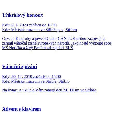
Tříkrálový koncert
Kdy:
6. 1. 2020 začátek od 18:00
Kde:
Městské muzeum ve Stříbře p.o., Stříbro
Cavalla Kladruby a pěvecký sbor CANTUS stříbro zazpívají a
zahrají vánoční písně evropských národů. Jako hosté vystoupí sbor
MŠ Notička a živý Betlém zahrají žíci ZUŠ
Vánoční zpívání
Kdy:
20. 12. 2019 začátek od 15:00
Kde:
Městské muzeum ve Stříbře, Stříbro
Na kytaru a ukulele Vám zahrají děti ZÚ DDm ve Stříbře
Advent s klavírem