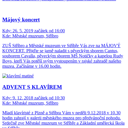
Májový koncert
Kdy:
26. 5. 2019 začátek od 16:00
Kde:
Městské muzeum, Stříbro
ZUŠ Stříbro a Městské muzeum ve Stříbře Vás zve na MÁJOVÝ
KONCERT. Přijďte se jarně naladit s pěveckým sborem Cantus,
souborem Cavalla, pěveckým sborem MŠ Notičky a kapelou Rudy
Boys, kteří Vás potěší svým vystoupením v rajské zahradě našeho
muzea. Začínáme v 16.00 hodin.
ADVENT S KLAVÍREM
Kdy:
9. 12. 2018 začátek od 10:30
Kde:
Městské muzeum, Stříbro
Mladí klavíristé z Plzně a Stříbra Vám v neděli 9.12.2018 v 10.30
hodin zahrají v galerii městského muzea pro předvánoční pohodu.
Srdečně zve Městské muzeum ve Stříbře a Základní umělecká škola