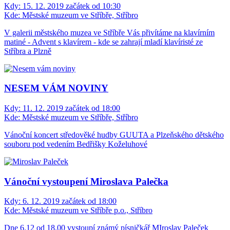
Kdy:
15. 12. 2019 začátek od 10:30
Kde:
Městské muzeum ve Stříbře, Stříbro
V galerii městského muzea ve Stříbře Vás přivítáme na klavírním
matiné - Advent s klavírem - kde se zahrají mladí klavíristé ze
Stříbra a Plzně
NESEM VÁM NOVINY
Kdy:
11. 12. 2019 začátek od 18:00
Kde:
Městské muzeum ve Stříbře, Stříbro
Vánoční koncert středověké hudby GUUTA a Plzeňského dětského
souboru pod vedením Bedřišky Koželuhové
Vánoční vystoupení Miroslava Palečka
Kdy:
6. 12. 2019 začátek od 18:00
Kde:
Městské muzeum ve Stříbře p.o., Stříbro
Dne 6.12 od 18.00 vystoupí známý písničkář MIroslav Paleček