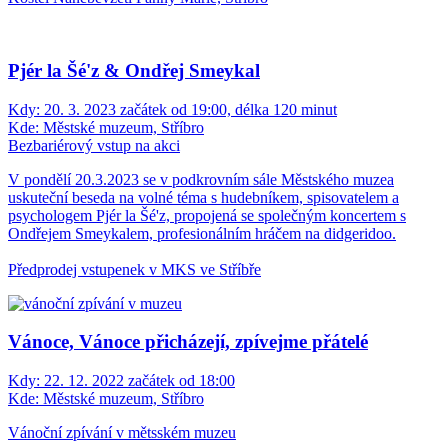
Pjér la Šé'z & Ondřej Smeykal
Kdy:
20. 3. 2023 začátek od 19:00, délka 120 minut
Kde:
Městské muzeum, Stříbro
Bezbariérový vstup na akci
V pondělí 20.3.2023 se v podkrovním sále Městského muzea
uskuteční beseda na volné téma s hudebníkem, spisovatelem a
psychologem Pjér la Šé'z, propojená se společným koncertem s
Ondřejem Smeykalem, profesionálním hráčem na didgeridoo.
Předprodej vstupenek v MKS ve Stříbře
Vánoce, Vánoce přicházejí, zpívejme přátelé
Kdy:
22. 12. 2022 začátek od 18:00
Kde:
Městské muzeum, Stříbro
Vánoční zpívání v mětsském muzeu