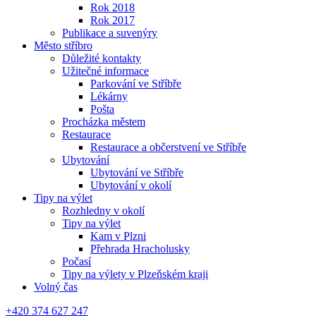
Rok 2018
Rok 2017
Publikace a suvenýry
Město stříbro
Důležité kontakty
Užitečné informace
Parkování ve Stříbře
Lékárny
Pošta
Procházka městem
Restaurace
Restaurace a občerstvení ve Stříbře
Ubytování
Ubytování ve Stříbře
Ubytování v okolí
Tipy na výlet
Rozhledny v okolí
Tipy na výlet
Kam v Plzni
Přehrada Hracholusky
Počasí
Tipy na výlety v Plzeňském kraji
Volný čas
+420 374 627 247