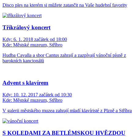
Disco ples na kterém si můžete zatančit na Vaše hudební favority
Tříkrálový koncert
Kdy:
6. 1. 2018 začátek od 18:00
Kde:
Městské muzeum, Stříbro
Hudba Cavalla a sbor Cantus zahrají a zazpívají vánoční písně z
barokních kancionálů
Advent s klavírem
Kdy:
10. 12. 2017 začátek od 10:30
Kde:
Městské muzeum, Stříbro
V galerii městského muzea zahrají mladí klavíristé z Plzně a Stříbra
S KOLEDAMI ZA BETLÉMSKOU HVĚZDOU