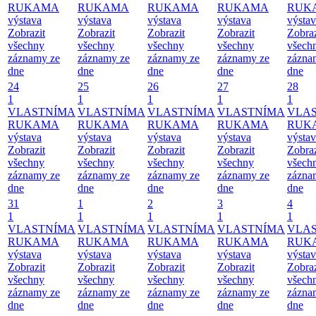
RUKAMA
RUKAMA
RUKAMA
RUKAMA
RUK
výstava
výstava
výstava
výstava
výsta
Zobrazit
Zobrazit
Zobrazit
Zobrazit
Zobraz
všechny
všechny
všechny
všechny
všech
záznamy ze
záznamy ze
záznamy ze
záznamy ze
zázna
dne
dne
dne
dne
dne
24
25
26
27
28
1
1
1
1
1
VLASTNÍMA
VLASTNÍMA
VLASTNÍMA
VLASTNÍMA
VLA
RUKAMA
RUKAMA
RUKAMA
RUKAMA
RUK
výstava
výstava
výstava
výstava
výsta
Zobrazit
Zobrazit
Zobrazit
Zobrazit
Zobraz
všechny
všechny
všechny
všechny
všech
záznamy ze
záznamy ze
záznamy ze
záznamy ze
zázna
dne
dne
dne
dne
dne
31
1
2
3
4
1
1
1
1
1
VLASTNÍMA
VLASTNÍMA
VLASTNÍMA
VLASTNÍMA
VLA
RUKAMA
RUKAMA
RUKAMA
RUKAMA
RUK
výstava
výstava
výstava
výstava
výsta
Zobrazit
Zobrazit
Zobrazit
Zobrazit
Zobraz
všechny
všechny
všechny
všechny
všech
záznamy ze
záznamy ze
záznamy ze
záznamy ze
zázna
dne
dne
dne
dne
dne