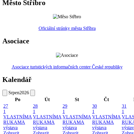
Město Stříbro
Oficiální stránky města Stříbra
Asociace
Asociace turistických informačních center České republiky
Kalendář
Srpen
2026
Po
Út
St
Čt
27
28
29
30
31
1
1
1
1
1
VLASTNÍMA
VLASTNÍMA
VLASTNÍMA
VLASTNÍMA
VLA
RUKAMA
RUKAMA
RUKAMA
RUKAMA
RUK
výstava
výstava
výstava
výstava
výsta
Zobrazit
Zobrazit
Zobrazit
Zobrazit
Zobraz