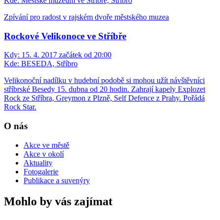
Kde:
Městské muzeum ve Stříbře, Stříbro
Zpívání pro radost v rajském dvoře městského muzea
Rockové Velikonoce ve Stříbře
Kdy:
15. 4. 2017 začátek od 20:00
Kde:
BESEDA, Stříbro
Velikonoční nadílku v hudební podobě si mohou užít návštěvníci
stříbrské Besedy 15. dubna od 20 hodin. Zahrají kapely Explozet
Rock ze Stříbra, Greymon z Plzně, Self Defence z Prahy. Pořádá
Rock Star.
O nás
Akce ve městě
Akce v okolí
Aktuality
Fotogalerie
Publikace a suvenýry
Mohlo by vás zajímat