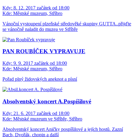
Kdy:
8. 12. 2017 začátek od 18:00
Kde:
Městské muzeum, Stříbro
Vánoční vystoupení plzeňské středověké skupiny GUTTA..přijďte
se vánočně naladit do muzea ve Stříbře
PAN ROUBÍČEK VYPRAVUJE
Kdy:
9. 9. 2017 začátek od 18:00
Kde:
Městské muzeum, Stříbro
Pořad plný židovských aneknot a písní
Absolventský koncert A.Pospíšilové
Kdy:
21. 6. 2017 začátek od 18:00
Kde:
Městské muzeum ve Stříbře, Stříbro
Absolventský koncert Aničky pospíšilové a jejích hostů. Zazní
Bach, Dvořák, chopin a další