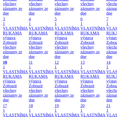
všechny
všechny
všechny
všechny
všech
záznamy ze
záznamy ze
záznamy ze
záznamy ze
zázna
dne
dne
dne
dne
dne
3
4
5
6
7
1
1
1
1
1
VLASTNÍMA
VLASTNÍMA
VLASTNÍMA
VLASTNÍMA
VLA
RUKAMA
RUKAMA
RUKAMA
RUKAMA
RUK
výstava
výstava
výstava
výstava
výsta
Zobrazit
Zobrazit
Zobrazit
Zobrazit
Zobraz
všechny
všechny
všechny
všechny
všech
záznamy ze
záznamy ze
záznamy ze
záznamy ze
zázna
dne
dne
dne
dne
dne
10
11
12
13
14
1
1
1
1
1
VLASTNÍMA
VLASTNÍMA
VLASTNÍMA
VLASTNÍMA
VLA
RUKAMA
RUKAMA
RUKAMA
RUKAMA
RUK
výstava
výstava
výstava
výstava
výsta
Zobrazit
Zobrazit
Zobrazit
Zobrazit
Zobraz
všechny
všechny
všechny
všechny
všech
záznamy ze
záznamy ze
záznamy ze
záznamy ze
zázna
dne
dne
dne
dne
dne
17
18
19
20
21
1
1
1
1
1
VLASTNÍMA
VLASTNÍMA
VLASTNÍMA
VLASTNÍMA
VLA