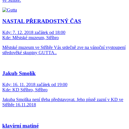
ve Stříbře.
NASTAL PŘERADOSTNÝ ČAS
Kdy:
7. 12. 2018 začátek od 18:00
Kde:
Městské muzeum, Stříbro
Městské muzeum ve Stříbře Vás srdečně zve na vánoční vystoupení
středověké skupiny GUTTA..
Jakub Smolík
Kdy:
16. 11. 2018 začátek od 19:00
Kde:
KD Stříbro, Stříbro
Jakuba Smolíka není třeba představovat. Jeho písně zazní v KD ve
Stříbře 16.11.2018
klavírní matiné