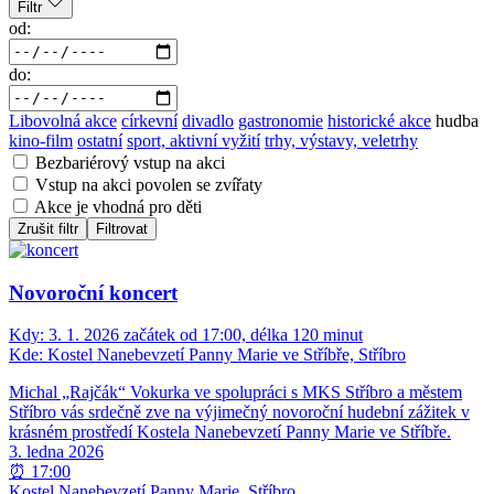
Filtr
od:
do:
Libovolná akce
církevní
divadlo
gastronomie
historické akce
hudba
kino-film
ostatní
sport, aktivní vyžití
trhy, výstavy, veletrhy
Bezbariérový vstup na akci
Vstup na akci povolen se zvířaty
Akce je vhodná pro děti
Zrušit filtr
Filtrovat
Novoroční koncert
Kdy:
3. 1. 2026 začátek od 17:00, délka 120 minut
Kde:
Kostel Nanebevzetí Panny Marie ve Stříbře, Stříbro
Michal „Rajčák“ Vokurka ve spolupráci s MKS Stříbro a městem
Stříbro vás srdečně zve na výjimečný novoroční hudební zážitek v
krásném prostředí Kostela Nanebevzetí Panny Marie ve Stříbře.
3. ledna 2026
⏰ 17:00
Kostel Nanebevzetí Panny Marie, Stříbro