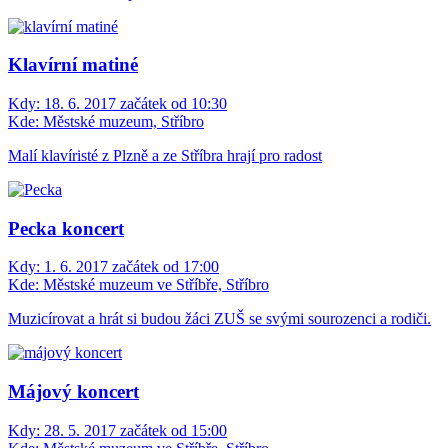
Klavírní matiné
Kdy:
18. 6. 2017 začátek od 10:30
Kde:
Městské muzeum, Stříbro
Malí klavíristé z Plzně a ze Stříbra hrají pro radost
Pecka koncert
Kdy:
1. 6. 2017 začátek od 17:00
Kde:
Městské muzeum ve Stříbře, Stříbro
Muzicírovat a hrát si budou žáci ZUŠ se svými sourozenci a rodiči.
Májový koncert
Kdy:
28. 5. 2017 začátek od 15:00