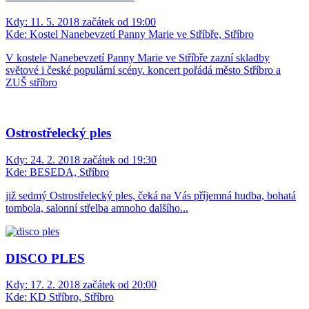
Kdy:
11. 5. 2018 začátek od 19:00
Kde:
Kostel Nanebevzetí Panny Marie ve Stříbře, Stříbro
V kostele Nanebevzetí Panny Marie ve Stříbře zazní skladby
světové i české populární scény. koncert pořádá město Stříbro a
ZUŠ stříbro
Ostrostřelecký ples
Kdy:
24. 2. 2018 začátek od 19:30
Kde:
BESEDA, Stříbro
již sedmý Ostrostřelecký ples, čeká na Vás příjemná hudba, bohatá
tombola, salonní střelba amnoho dalšího...
DISCO PLES
Kdy:
17. 2. 2018 začátek od 20:00
Kde:
KD Stříbro, Stříbro