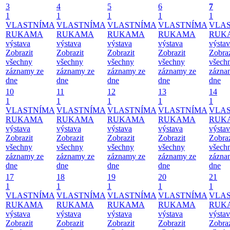
3
4
5
6
7
1
1
1
1
1
VLASTNÍMA
VLASTNÍMA
VLASTNÍMA
VLASTNÍMA
VLA
RUKAMA
RUKAMA
RUKAMA
RUKAMA
RUK
výstava
výstava
výstava
výstava
výsta
Zobrazit
Zobrazit
Zobrazit
Zobrazit
Zobraz
všechny
všechny
všechny
všechny
všech
záznamy ze
záznamy ze
záznamy ze
záznamy ze
zázna
dne
dne
dne
dne
dne
10
11
12
13
14
1
1
1
1
1
VLASTNÍMA
VLASTNÍMA
VLASTNÍMA
VLASTNÍMA
VLA
RUKAMA
RUKAMA
RUKAMA
RUKAMA
RUK
výstava
výstava
výstava
výstava
výsta
Zobrazit
Zobrazit
Zobrazit
Zobrazit
Zobraz
všechny
všechny
všechny
všechny
všech
záznamy ze
záznamy ze
záznamy ze
záznamy ze
zázna
dne
dne
dne
dne
dne
17
18
19
20
21
1
1
1
1
1
VLASTNÍMA
VLASTNÍMA
VLASTNÍMA
VLASTNÍMA
VLA
RUKAMA
RUKAMA
RUKAMA
RUKAMA
RUK
výstava
výstava
výstava
výstava
výsta
Zobrazit
Zobrazit
Zobrazit
Zobrazit
Zobraz