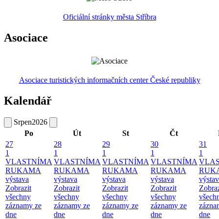
Oficiální stránky města Stříbra
Asociace
Asociace turistických informačních center České republiky
Kalendář
Srpen
2026
Po
Út
St
Čt
27
28
29
30
31
1
1
1
1
1
VLASTNÍMA
VLASTNÍMA
VLASTNÍMA
VLASTNÍMA
VLA
RUKAMA
RUKAMA
RUKAMA
RUKAMA
RUK
výstava
výstava
výstava
výstava
výsta
Zobrazit
Zobrazit
Zobrazit
Zobrazit
Zobraz
všechny
všechny
všechny
všechny
všech
záznamy ze
záznamy ze
záznamy ze
záznamy ze
zázna
dne
dne
dne
dne
dne