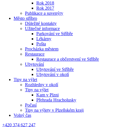
Rok 2018
Rok 2017
Publikace a suvenýry
Město stříbro
Důležité kontakty
Užitečné informace
Parkování ve Stříbře
Lékárny
Pošta
Procházka městem
Restaurace
Restaurace a občerstvení ve Stříbře
Ubytování
Ubytování ve Stříbře
Ubytování v okolí
Tipy na výlet
Rozhledny v okolí
Tipy na výlet
Kam v Plzni
Přehrada Hracholusky
Počasí
Tipy na výlety v Plzeňském kraji
Volný čas
+420 374 627 247