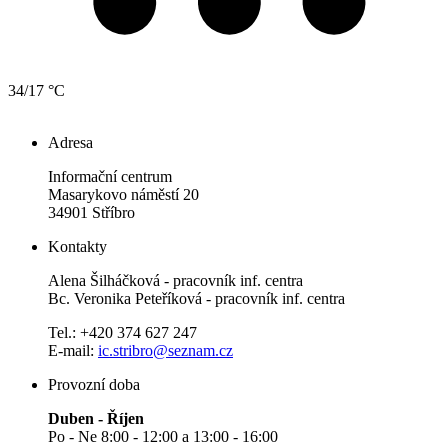
34/17 °C
Adresa
Informační centrum
Masarykovo náměstí 20
34901 Stříbro
Kontakty
Alena Šilháčková - pracovník inf. centra
Bc. Veronika Peteříková - pracovník inf. centra
Tel.: +420 374 627 247
E-mail:
ic.stribro@seznam.cz
Provozní doba
Duben - Říjen
Po - Ne 8:00 - 12:00 a 13:00 - 16:00