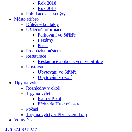
Rok 2018
Rok 2017
Publikace a suvenýry
Město stříbro
Důležité kontakty
Užitečné informace
Parkování ve Stříbře
Lékárny
Pošta
Procházka městem
Restaurace
Restaurace a občerstvení ve Stříbře
Ubytování
Ubytování ve Stříbře
Ubytování v okolí
Tipy na výlet
Rozhledny v okolí
Tipy na výlet
Kam v Plzni
Přehrada Hracholusky
Počasí
Tipy na výlety v Plzeňském kraji
Volný čas
+420 374 627 247