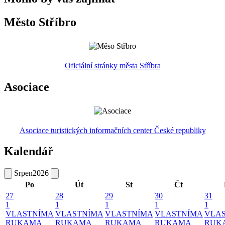
Město Stříbro
Oficiální stránky města Stříbra
Asociace
Asociace turistických informačních center České republiky
Kalendář
Srpen
2026
Po
Út
St
Čt
27
28
29
30
31
1
1
1
1
1
VLASTNÍMA
VLASTNÍMA
VLASTNÍMA
VLASTNÍMA
VLA
RUKAMA
RUKAMA
RUKAMA
RUKAMA
RUK