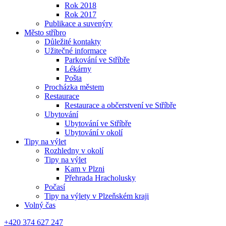
Rok 2018
Rok 2017
Publikace a suvenýry
Město stříbro
Důležité kontakty
Užitečné informace
Parkování ve Stříbře
Lékárny
Pošta
Procházka městem
Restaurace
Restaurace a občerstvení ve Stříbře
Ubytování
Ubytování ve Stříbře
Ubytování v okolí
Tipy na výlet
Rozhledny v okolí
Tipy na výlet
Kam v Plzni
Přehrada Hracholusky
Počasí
Tipy na výlety v Plzeňském kraji
Volný čas
+420 374 627 247