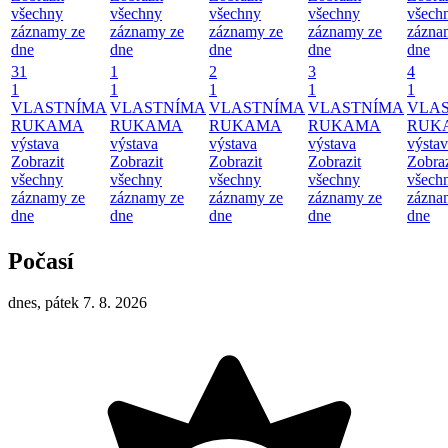
všechny
všechny
všechny
všechny
všech
záznamy ze
záznamy ze
záznamy ze
záznamy ze
zázna
dne
dne
dne
dne
dne
31
1
2
3
4
1
1
1
1
1
VLASTNÍMA
VLASTNÍMA
VLASTNÍMA
VLASTNÍMA
VLA
RUKAMA
RUKAMA
RUKAMA
RUKAMA
RUK
výstava
výstava
výstava
výstava
výsta
Zobrazit
Zobrazit
Zobrazit
Zobrazit
Zobraz
všechny
všechny
všechny
všechny
všech
záznamy ze
záznamy ze
záznamy ze
záznamy ze
zázna
dne
dne
dne
dne
dne
Počasí
dnes, pátek 7. 8. 2026