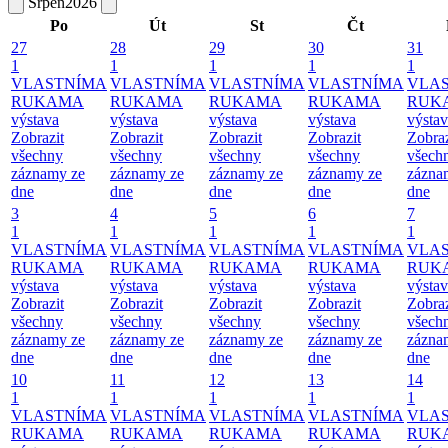
Srpen
2026
Po
Út
St
Čt
27
28
29
30
31
1
1
1
1
1
VLASTNÍMA
VLASTNÍMA
VLASTNÍMA
VLASTNÍMA
VLA
RUKAMA
RUKAMA
RUKAMA
RUKAMA
RUK
výstava
výstava
výstava
výstava
výsta
Zobrazit
Zobrazit
Zobrazit
Zobrazit
Zobraz
všechny
všechny
všechny
všechny
všech
záznamy ze
záznamy ze
záznamy ze
záznamy ze
zázna
dne
dne
dne
dne
dne
3
4
5
6
7
1
1
1
1
1
VLASTNÍMA
VLASTNÍMA
VLASTNÍMA
VLASTNÍMA
VLA
RUKAMA
RUKAMA
RUKAMA
RUKAMA
RUK
výstava
výstava
výstava
výstava
výsta
Zobrazit
Zobrazit
Zobrazit
Zobrazit
Zobraz
všechny
všechny
všechny
všechny
všech
záznamy ze
záznamy ze
záznamy ze
záznamy ze
zázna
dne
dne
dne
dne
dne
10
11
12
13
14
1
1
1
1
1
VLASTNÍMA
VLASTNÍMA
VLASTNÍMA
VLASTNÍMA
VLA
RUKAMA
RUKAMA
RUKAMA
RUKAMA
RUK