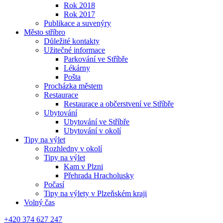
Rok 2018
Rok 2017
Publikace a suvenýry
Město stříbro
Důležité kontakty
Užitečné informace
Parkování ve Stříbře
Lékárny
Pošta
Procházka městem
Restaurace
Restaurace a občerstvení ve Stříbře
Ubytování
Ubytování ve Stříbře
Ubytování v okolí
Tipy na výlet
Rozhledny v okolí
Tipy na výlet
Kam v Plzni
Přehrada Hracholusky
Počasí
Tipy na výlety v Plzeňském kraji
Volný čas
+420 374 627 247