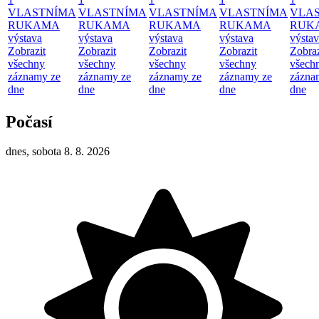
VLASTNÍMA
VLASTNÍMA
VLASTNÍMA
VLASTNÍMA
VLA
RUKAMA
RUKAMA
RUKAMA
RUKAMA
RUK
výstava
výstava
výstava
výstava
výsta
Zobrazit
Zobrazit
Zobrazit
Zobrazit
Zobraz
všechny
všechny
všechny
všechny
všech
záznamy ze
záznamy ze
záznamy ze
záznamy ze
zázna
dne
dne
dne
dne
dne
Počasí
dnes, sobota 8. 8. 2026