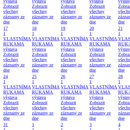
výstava
výstava
výstava
výstava
výsta
Zobrazit
Zobrazit
Zobrazit
Zobrazit
Zobraz
všechny
všechny
všechny
všechny
všech
záznamy ze
záznamy ze
záznamy ze
záznamy ze
zázna
dne
dne
dne
dne
dne
17
18
19
20
21
1
1
1
1
1
VLASTNÍMA
VLASTNÍMA
VLASTNÍMA
VLASTNÍMA
VLA
RUKAMA
RUKAMA
RUKAMA
RUKAMA
RUK
výstava
výstava
výstava
výstava
výsta
Zobrazit
Zobrazit
Zobrazit
Zobrazit
Zobraz
všechny
všechny
všechny
všechny
všech
záznamy ze
záznamy ze
záznamy ze
záznamy ze
zázna
dne
dne
dne
dne
dne
24
25
26
27
28
1
1
1
1
1
VLASTNÍMA
VLASTNÍMA
VLASTNÍMA
VLASTNÍMA
VLA
RUKAMA
RUKAMA
RUKAMA
RUKAMA
RUK
výstava
výstava
výstava
výstava
výsta
Zobrazit
Zobrazit
Zobrazit
Zobrazit
Zobraz
všechny
všechny
všechny
všechny
všech
záznamy ze
záznamy ze
záznamy ze
záznamy ze
zázna
dne
dne
dne
dne
dne
31
1
2
3
4
1
1
1
1
1