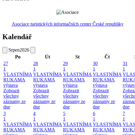
Asociace turistických informačních center České republiky
Kalendář
Srpen
2026
Po
Út
St
Čt
27
28
29
30
31
1
1
1
1
1
VLASTNÍMA
VLASTNÍMA
VLASTNÍMA
VLASTNÍMA
VLA
RUKAMA
RUKAMA
RUKAMA
RUKAMA
RUK
výstava
výstava
výstava
výstava
výsta
Zobrazit
Zobrazit
Zobrazit
Zobrazit
Zobraz
všechny
všechny
všechny
všechny
všech
záznamy ze
záznamy ze
záznamy ze
záznamy ze
zázna
dne
dne
dne
dne
dne
3
4
5
6
7
1
1
1
1
1
VLASTNÍMA
VLASTNÍMA
VLASTNÍMA
VLASTNÍMA
VLA
RUKAMA
RUKAMA
RUKAMA
RUKAMA
RUK