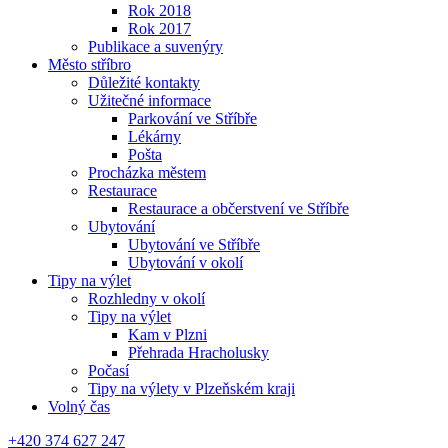
Rok 2018
Rok 2017
Publikace a suvenýry
Město stříbro
Důležité kontakty
Užitečné informace
Parkování ve Stříbře
Lékárny
Pošta
Procházka městem
Restaurace
Restaurace a občerstvení ve Stříbře
Ubytování
Ubytování ve Stříbře
Ubytování v okolí
Tipy na výlet
Rozhledny v okolí
Tipy na výlet
Kam v Plzni
Přehrada Hracholusky
Počasí
Tipy na výlety v Plzeňském kraji
Volný čas
+420 374 627 247