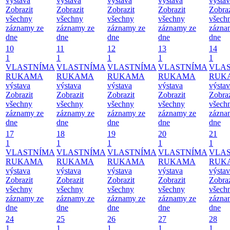
výstava
výstava
výstava
výstava
výsta
Zobrazit
Zobrazit
Zobrazit
Zobrazit
Zobraz
všechny
všechny
všechny
všechny
všech
záznamy ze
záznamy ze
záznamy ze
záznamy ze
zázna
dne
dne
dne
dne
dne
10
11
12
13
14
1
1
1
1
1
VLASTNÍMA
VLASTNÍMA
VLASTNÍMA
VLASTNÍMA
VLA
RUKAMA
RUKAMA
RUKAMA
RUKAMA
RUK
výstava
výstava
výstava
výstava
výsta
Zobrazit
Zobrazit
Zobrazit
Zobrazit
Zobraz
všechny
všechny
všechny
všechny
všech
záznamy ze
záznamy ze
záznamy ze
záznamy ze
zázna
dne
dne
dne
dne
dne
17
18
19
20
21
1
1
1
1
1
VLASTNÍMA
VLASTNÍMA
VLASTNÍMA
VLASTNÍMA
VLA
RUKAMA
RUKAMA
RUKAMA
RUKAMA
RUK
výstava
výstava
výstava
výstava
výsta
Zobrazit
Zobrazit
Zobrazit
Zobrazit
Zobraz
všechny
všechny
všechny
všechny
všech
záznamy ze
záznamy ze
záznamy ze
záznamy ze
zázna
dne
dne
dne
dne
dne
24
25
26
27
28
1
1
1
1
1